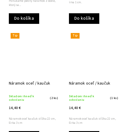
Ponúkame pekný náramok z ocele,
írka 1 cm.
ktorý sa...
Do košíka
Do košíka
Tip
Tip
Náramok oceľ / kaučuk
Náramok oceľ / kaučuk
Skladom ihneď k
Skladom ihneď k
(2 ks)
(1 ks)
odoslaniu
odoslaniu
14,40 €
14,40 €
Náramok oceľ kaučuk: dĺžka 22 cm,
Náramok oceľ kaučuk: dĺžka 22 cm,
šírka 3 cm
šírka 3 cm