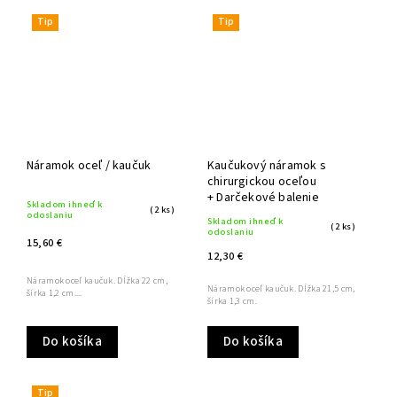
Tip
Tip
Náramok oceľ / kaučuk
Kaučukový náramok s
chirurgickou oceľou
+ Darčekové balenie
Skladom ihneď k
(2 ks)
odoslaniu
Skladom ihneď k
(2 ks)
odoslaniu
15,60 €
12,30 €
Náramok oceľ kaučuk. Dĺžka 22 cm,
Náramok oceľ kaučuk. Dĺžka 21,5 cm,
šírka 1,2 cm....
šírka 1,3 cm.
Do košíka
Do košíka
Tip