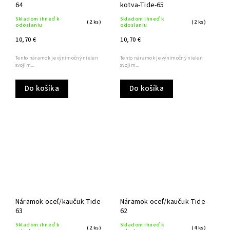
64
kotva-Tide-65
Skladom ihneď k
Skladom ihneď k
(2 ks)
(2 ks)
odoslaniu
odoslaniu
10,70 €
10,70 €
Tento náramok je výnimočný nielen
Tento náramok je výnimočný nielen
svojim...
svojim...
Do košíka
Do košíka
Náramok oceľ/kaučuk Tide-
Náramok oceľ/kaučuk Tide-
63
62
Skladom ihneď k
Skladom ihneď k
(2 ks)
(4 ks)