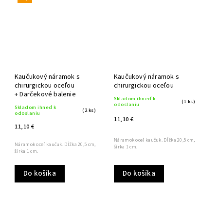
Kaučukový náramok s
Kaučukový náramok s
chirurgickou oceľou
chirurgickou oceľou
+ Darčekové balenie
Skladom ihneď k
(1 ks)
odoslaniu
Skladom ihneď k
(2 ks)
odoslaniu
11,10 €
11,10 €
Náramok oceľ kaučuk. Dĺžka 20,5 cm,
Náramok oceľ kaučuk. Dĺžka 20,5 cm,
šírka 1 cm.
šírka 1 cm.
Do košíka
Do košíka