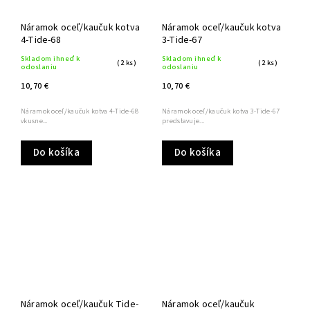
Náramok oceľ/kaučuk kotva
Náramok oceľ/kaučuk kotva
4-Tide-68
3-Tide-67
Skladom ihneď k
Skladom ihneď k
(2 ks)
(2 ks)
odoslaniu
odoslaniu
10,70 €
10,70 €
Náramok oceľ/kaučuk kotva 4-Tide-68
Náramok oceľ/kaučuk kotva 3-Tide-67
vkusne...
predstavuje...
Do košíka
Do košíka
Náramok oceľ/kaučuk Tide-
Náramok oceľ/kaučuk