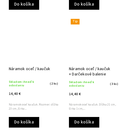
Do košíka
Do košíka
Tip
Náramok oceľ / kaučuk
Náramok oceľ / kaučuk
+ Darčekové balenie
Skladom ihneď k
Skladom ihneď k
(2 ks)
(3 ks)
odoslaniu
odoslaniu
14,40 €
14,40 €
Náramok oceľ kaučuk. Rozmer: dĺžka
Náramok oceľ kaučuk. Dĺžka 21 cm,
23 cm, šírka...
šírka 1 cm,...
Do košíka
Do košíka