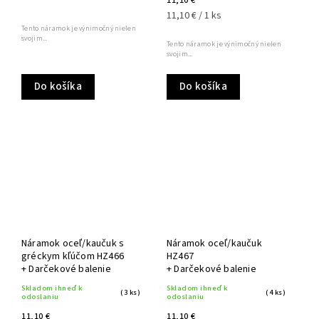
11,10 €
11,10 € / 1 ks
Tento náramok je výnimočný nielen
svojim...
Tento náramok je výnimočný nielen
svojim...
Do košíka
Do košíka
Náramok oceľ/kaučuk s
Náramok oceľ/kaučuk
gréckym kľúčom HZ466
HZ467
+ Darčekové balenie
+ Darčekové balenie
Skladom ihneď k
Skladom ihneď k
(3 ks)
(4 ks)
odoslaniu
odoslaniu
11,10 €
11,10 €