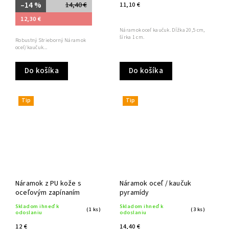
–14 %
14,40 €
11,10 €
12,30 €
Náramok oceľ kaučuk. Dĺžka 20,5 cm,
šírka 1 cm.
Robustný Strieborný Náramok
oceľ/kaučuk...
Do košíka
Do košíka
Tip
Tip
Náramok z PU kože s
Náramok oceľ / kaučuk
oceľovým zapínaním
pyramídy
Skladom ihneď k
Skladom ihneď k
(1 ks)
(3 ks)
odoslaniu
odoslaniu
12 €
14,40 €