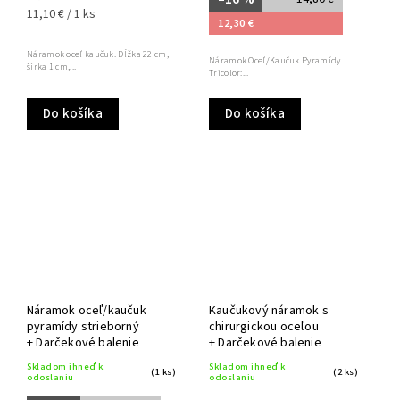
11,10 € / 1 ks
12,30 €
Náramok oceľ kaučuk. Dĺžka 22 cm,
Náramok Oceľ/Kaučuk Pyramídy
šírka 1 cm,...
Tricolor:...
Do košíka
Do košíka
Náramok oceľ/kaučuk
Kaučukový náramok s
pyramídy strieborný
chirurgickou oceľou
+ Darčekové balenie
+ Darčekové balenie
Skladom ihneď k
Skladom ihneď k
(1 ks)
(2 ks)
odoslaniu
odoslaniu