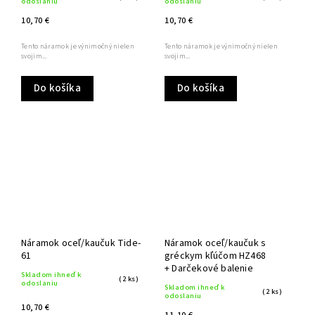
odoslaniu
odoslaniu
10,70 €
10,70 €
Tento náramok je výnimočný nielen
Tento náramok je výnimočný nielen
svojim...
svojim...
Do košíka
Do košíka
Náramok oceľ/kaučuk Tide-
Náramok oceľ/kaučuk s
61
gréckym kľúčom HZ468
+ Darčekové balenie
Skladom ihneď k
(2 ks)
odoslaniu
Skladom ihneď k
(2 ks)
odoslaniu
10,70 €