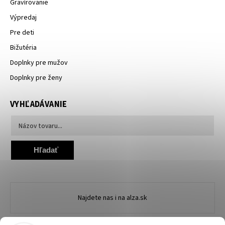
Gravírovanie
Výpredaj
Pre deti
Bižutéria
Doplnky pre mužov
Doplnky pre ženy
VYHĽADÁVANIE
Hľadať
Najdete nas i na alza.sk