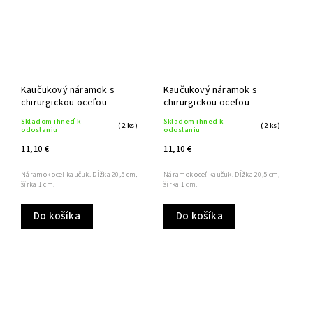
Kaučukový náramok s
Kaučukový náramok s
chirurgickou oceľou
chirurgickou oceľou
Skladom ihneď k
Skladom ihneď k
(2 ks)
(2 ks)
odoslaniu
odoslaniu
11,10 €
11,10 €
Náramok oceľ kaučuk. Dĺžka 20,5 cm,
Náramok oceľ kaučuk. Dĺžka 20,5 cm,
šírka 1 cm.
šírka 1 cm.
Do košíka
Do košíka