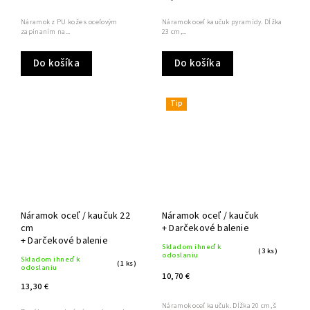
Náramok z PU kože s oceľovým
Náramok oceľ kaučuk pyramídy. Dĺžka
zapínaním na...
23 cm,...
Do košíka
Do košíka
Tip
Náramok oceľ / kaučuk 22
Náramok oceľ / kaučuk
cm
+ Darčekové balenie
+ Darčekové balenie
Skladom ihneď k
(3 ks)
odoslaniu
Skladom ihneď k
(1 ks)
odoslaniu
10,70 €
13,30 €
Náramok oceľ kaučuk. Dĺžka 20 cm, š