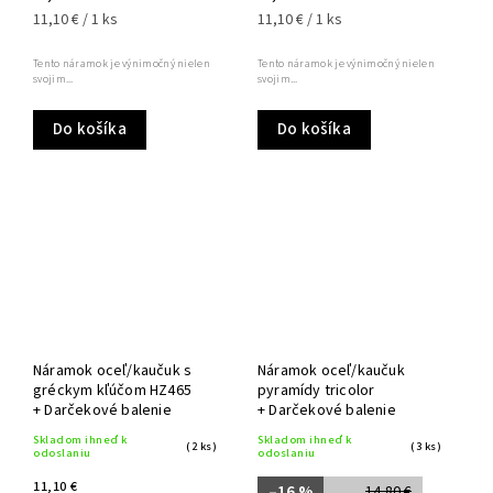
11,10 € / 1 ks
11,10 € / 1 ks
Tento náramok je výnimočný nielen
Tento náramok je výnimočný nielen
svojim...
svojim...
Do košíka
Do košíka
Náramok oceľ/kaučuk s
Náramok oceľ/kaučuk
gréckym kľúčom HZ465
pyramídy tricolor
+ Darčekové balenie
+ Darčekové balenie
Skladom ihneď k
Skladom ihneď k
(2 ks)
(3 ks)
odoslaniu
odoslaniu
11,10 €
–16 %
14,80 €