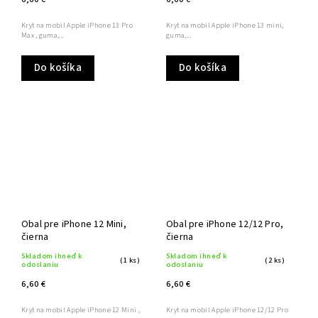
Kryt na mobil Apple iPhone 13 Pro
Kryt na mobil Apple iPhone 13 mini,
Max , guma,...
guma,...
Do košíka
Do košíka
Obal pre iPhone 12 Mini,
Obal pre iPhone 12/12 Pro,
čierna
čierna
Skladom ihneď k
Skladom ihneď k
(1 ks)
(2 ks)
odoslaniu
odoslaniu
6,60 €
6,60 €
Kryt na mobil Apple iPhone 12 Mini ,
Kryt na mobil Apple iPhone 12/12 Pro