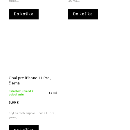
guma,...
, guma,...
Do košíka
Do košíka
Obal pre iPhone 11 Pro,
čierna
Skladom ihneď k
(2 ks)
odoslaniu
6,60 €
Kryt na mobil Apple iPhone 11 pre ,
guma,...