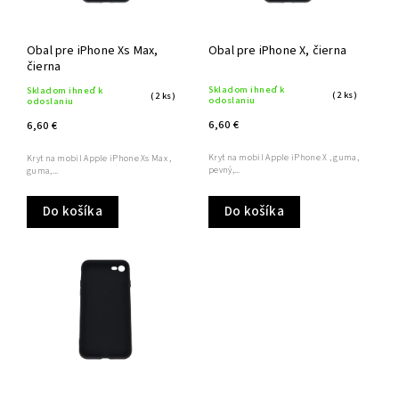
Obal pre iPhone Xs Max,
Obal pre iPhone X, čierna
čierna
Skladom ihneď k
Skladom ihneď k
(2 ks)
(2 ks)
odoslaniu
odoslaniu
6,60 €
6,60 €
Kryt na mobil Apple iPhone X , guma,
Kryt na mobil Apple iPhone Xs Max ,
pevný,...
guma,...
Do košíka
Do košíka