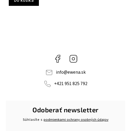
Do košíka
Facebook
Instagram
info
@
ewena.sk
+421 951 825 792
Odoberať newsletter
Súhlasíte s
podmienkami ochrany osobných údajov