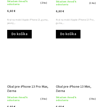
Skladom ihneď k
Skladom ihneď k
(2 ks)
(1 ks)
odoslaniu
odoslaniu
6,60 €
6,60 €
Kryt na mobil Apple iPhone 13, guma,
Kryt na mobil Apple iPhone 13 Pro ,
pevný,...
guma,...
Do košíka
Do košíka
Obal pre iPhone 13 Pro Max,
Obal pre iPhone 13 Mini,
čierna
čierna
Skladom ihneď k
Skladom ihneď k
(3 ks)
(3 ks)
odoslaniu
odoslaniu
6,60 €
6,60 €