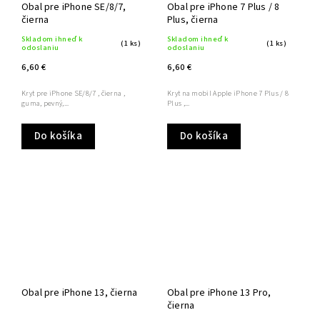
Obal pre iPhone SE/8/7,
Obal pre iPhone 7 Plus / 8
čierna
Plus, čierna
Skladom ihneď k
Skladom ihneď k
(1 ks)
(1 ks)
odoslaniu
odoslaniu
6,60 €
6,60 €
Kryt pre iPhone SE/8/7 , čierna ,
Kryt na mobil Apple iPhone 7 Plus / 8
guma, pevný,...
Plus ,...
Do košíka
Do košíka
Obal pre iPhone 13, čierna
Obal pre iPhone 13 Pro,
čierna