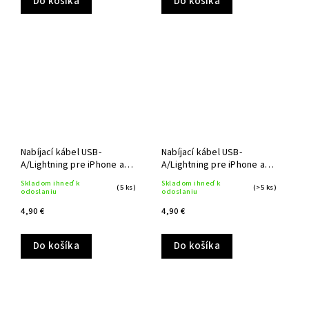
Do košíka
Do košíka
Nabíjací kábel USB-
Nabíjací kábel USB-
A/Lightning pre iPhone a
A/Lightning pre iPhone a
iPad 1 m
iPad 1 m
Skladom ihneď k
Skladom ihneď k
(5 ks)
(>5 ks)
odoslaniu
odoslaniu
4,90 €
4,90 €
Do košíka
Do košíka