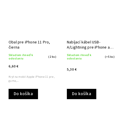
Obal pre iPhone 11 Pro,
Nabíjací kábel USB-
čierna
A/Lightning pre iPhone a
iPad 1,4 m
Skladom ihneď k
Skladom ihneď k
(2 ks)
(>5 ks)
odoslaniu
odoslaniu
6,60 €
5,30 €
Kryt na mobil Apple iPhone 11 pre ,
guma,...
Do košíka
Do košíka