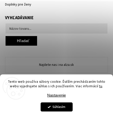
Doplnky pre ženy
VYHĽADÁVANIE
Hľadať
Najdete nas i na alza.sk
Tento web používa súbory cookie. Ďalším prechádzaním tohto
webu vyjadrujete súhlas s ich používaním. Viac informácií
tu
.
Nastavenie
Copyright 2026
Ewena.sk
. Všetky práva vyhradené.
Upraviť nastavenie cookies
Súhlasím
Grafický návrh vytvořil a nakódoval
Shoptak.cz