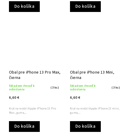
Do košíka
Do košíka
Obal pre iPhone 13 Pro Max,
Obal pre iPhone 13 Mini,
čierna
čierna
Skladom ihneď k
Skladom ihneď k
(3 ks)
(3 ks)
odoslaniu
odoslaniu
6,60 €
6,60 €
Kryt na mobil Apple iPhone 13 Pro
Kryt na mobil Apple iPhone 13 mini,
Max , guma,...
guma,...
Do košíka
Do košíka