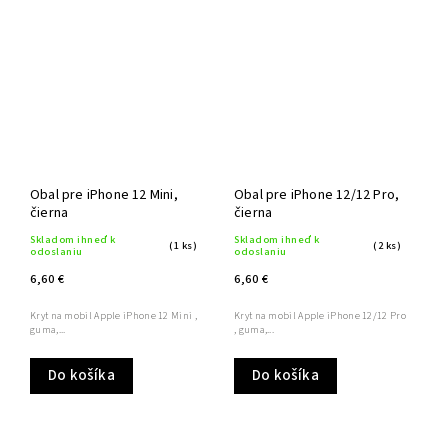
Obal pre iPhone 12 Mini,
Obal pre iPhone 12/12 Pro,
čierna
čierna
Skladom ihneď k
Skladom ihneď k
(1 ks)
(2 ks)
odoslaniu
odoslaniu
6,60 €
6,60 €
Kryt na mobil Apple iPhone 12 Mini ,
Kryt na mobil Apple iPhone 12/12 Pro
guma,...
, guma,...
Do košíka
Do košíka