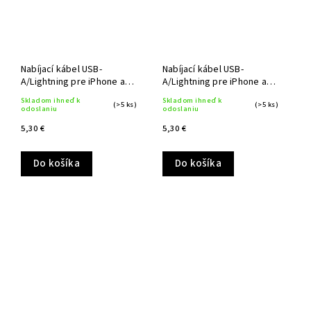
Nabíjací kábel USB-
Nabíjací kábel USB-
A/Lightning pre iPhone a
A/Lightning pre iPhone a
iPad 1,4 m
iPad 1,4 m
Skladom ihneď k
Skladom ihneď k
(>5 ks)
(>5 ks)
odoslaniu
odoslaniu
5,30 €
5,30 €
Do košíka
Do košíka