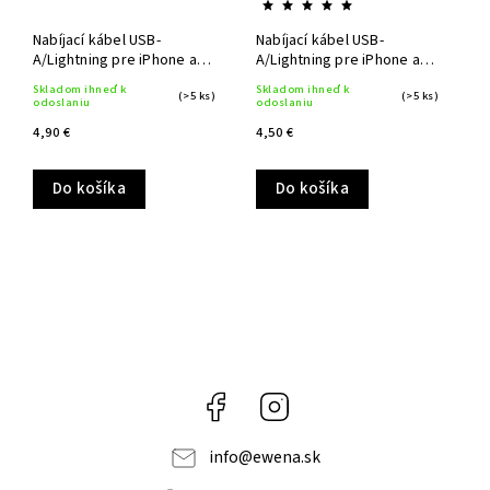
Nabíjací kábel USB-
Nabíjací kábel USB-
A/Lightning pre iPhone a
A/Lightning pre iPhone a
iPad 1 m
iPad 1 m
Skladom ihneď k
Skladom ihneď k
(>5 ks)
(>5 ks)
odoslaniu
odoslaniu
4,90 €
4,50 €
Do košíka
Do košíka
Facebook
Instagram
info
@
ewena.sk