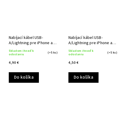
Nabíjací kábel USB-
Nabíjací kábel USB-
A/Lightning pre iPhone a
A/Lightning pre iPhone a
iPad 1 m
iPad 1 m
Skladom ihneď k
Skladom ihneď k
(>5 ks)
(>5 ks)
odoslaniu
odoslaniu
4,90 €
4,50 €
Do košíka
Do košíka