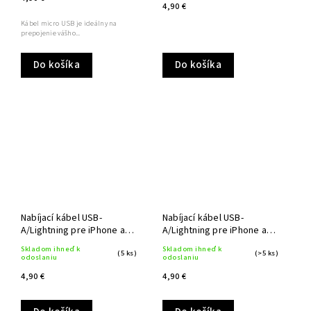
4,90 €
Kábel micro USB je ideálny na
prepojenie vášho...
Do košíka
Do košíka
Nabíjací kábel USB-
Nabíjací kábel USB-
A/Lightning pre iPhone a
A/Lightning pre iPhone a
iPad 1 m
iPad 1 m
Skladom ihneď k
Skladom ihneď k
(5 ks)
(>5 ks)
odoslaniu
odoslaniu
4,90 €
4,90 €