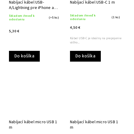
Nabíjací kábel USB-
Nabíjací kábel USB-C 1 m
A/Lightning pre iPhone a
iPad 1,4 m
Skladom ihneď k
Skladom ihneď k
(1 ks)
(>5 ks)
odoslaniu
odoslaniu
4,50 €
5,30 €
Kábel USB-C je ideálny na prepojenie
vášho...
Do košíka
Do košíka
Nabíjací kábel micro USB 1
Nabíjací kábel micro USB 1
m
m