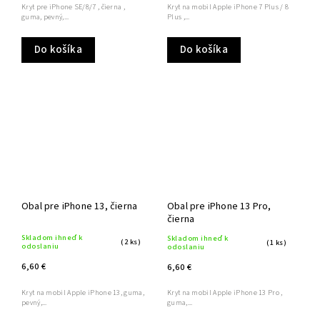
Kryt pre iPhone SE/8/7 , čierna ,
Kryt na mobil Apple iPhone 7 Plus / 8
guma, pevný,...
Plus ,...
Do košíka
Do košíka
Obal pre iPhone 13, čierna
Obal pre iPhone 13 Pro,
čierna
Skladom ihneď k
Skladom ihneď k
(2 ks)
(1 ks)
odoslaniu
odoslaniu
6,60 €
6,60 €
Kryt na mobil Apple iPhone 13, guma,
Kryt na mobil Apple iPhone 13 Pro ,
pevný,...
guma,...