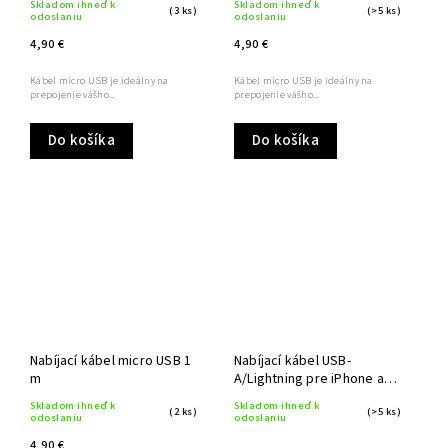
Skladom ihneď k
Skladom ihneď k
(3 ks)
(>5 ks)
odoslaniu
odoslaniu
4,90 €
4,90 €
Kábel micro USB je ideálny na
Kábel micro USB je ideálny na
prepojenie vášho...
prepojenie vášho...
Do košíka
Do košíka
Nabíjací kábel micro USB 1
Nabíjací kábel USB-
m
A/Lightning pre iPhone a
iPad 1 m
Skladom ihneď k
Skladom ihneď k
(2 ks)
(>5 ks)
odoslaniu
odoslaniu
4,90 €