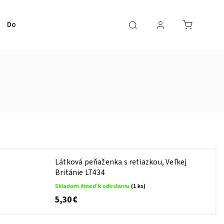
Doplnky pre mužov
Bižutéria
Pre deti
Vý
Látková peňaženka s retiazkou, Veľkej
Británie LT434
Skladom ihneď k odoslaniu
(1 ks)
5,30 €