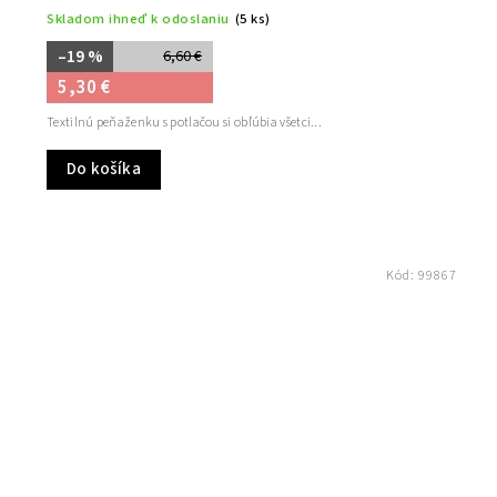
Skladom ihneď k odoslaniu
(5 ks)
–19 %
6,60 €
5,30 €
Textilnú peňaženku s potlačou si obľúbia všetci...
Do košíka
Kód:
99867