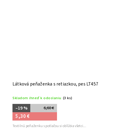
Látková peňaženka s retiazkou, pes LT457
Skladom ihneď k odoslaniu
(3 ks)
–19 %
6,60 €
5,30 €
Textilnú peňaženku s potlačou si obľúbia všetci...