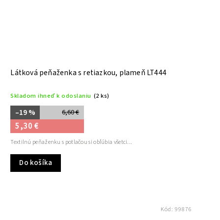
Látková peňaženka s retiazkou, plameň LT444
Skladom ihneď k odoslaniu
(2 ks)
–19 %
6,60 €
5,30 €
Textilnú peňaženku s potlačou si obľúbia všetci...
Do košíka
Kód:
99876