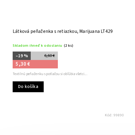
Látková peňaženka s retiazkou, Marijuana LT429
Skladom ihneď k odoslaniu
(2 ks)
–19 %
6,60 €
5,30 €
Textilnú peňaženku s potlačou si obľúbia všetci...
Do košíka
Kód:
99890