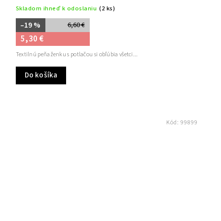
Skladom ihneď k odoslaniu
(2 ks)
–19 %
6,60 €
5,30 €
Textilnú peňaženku s potlačou si obľúbia všetci...
Do košíka
Kód:
99899