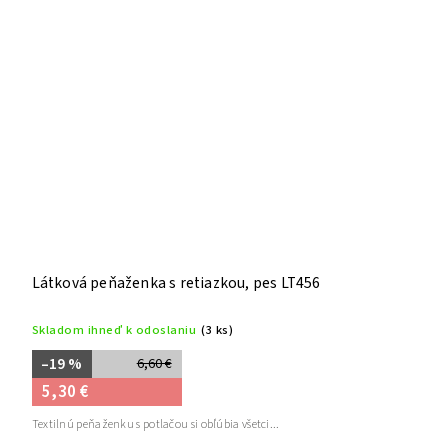
Látková peňaženka s retiazkou, pes LT456
Skladom ihneď k odoslaniu
(3 ks)
–19 %
6,60 €
5,30 €
Textilnú peňaženku s potlačou si obľúbia všetci...