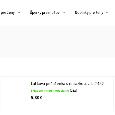
 pre ženy
Šperky pre mužov
Doplnky pre ženy
Látková peňaženka s retiazkou, vlk LT452
Skladom ihneď k odoslaniu
(2 ks)
5,30 €