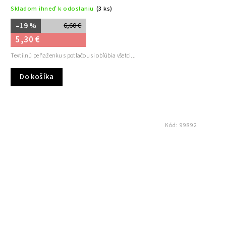
Skladom ihneď k odoslaniu
(3 ks)
–19 %
6,60 €
5,30 €
Textilnú peňaženku s potlačou si obľúbia všetci...
Do košíka
Kód:
99892