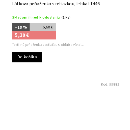
Látková peňaženka s retiazkou, lebka LT446
Skladom ihneď k odoslaniu
(1 ks)
–19 %
6,60 €
5,30 €
Textilnú peňaženku s potlačou si obľúbia všetci...
Do košíka
Kód:
99882