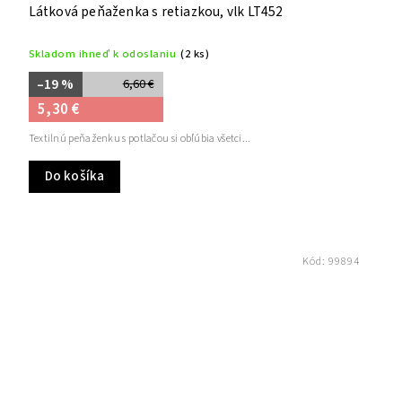
Látková peňaženka s retiazkou, vlk LT452
Skladom ihneď k odoslaniu
(2 ks)
–19 %
6,60 €
5,30 €
Textilnú peňaženku s potlačou si obľúbia všetci...
Do košíka
Kód:
99894