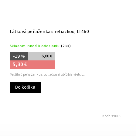
Látková peňaženka s retiazkou, LT460
Skladom ihneď k odoslaniu
(2 ks)
–19 %
6,60 €
5,30 €
Textilnú peňaženku s potlačou si obľúbia všetci...
Do košíka
Kód:
99889