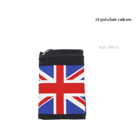
38
položiek celkom
Kód:
99873