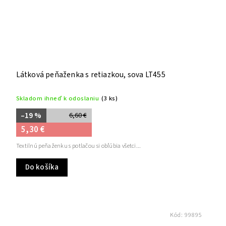
Látková peňaženka s retiazkou, sova LT455
Skladom ihneď k odoslaniu
(3 ks)
–19 %
6,60 €
5,30 €
Textilnú peňaženku s potlačou si obľúbia všetci...
Do košíka
Kód:
99895