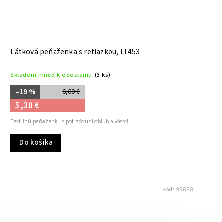
Látková peňaženka s retiazkou, LT453
Skladom ihneď k odoslaniu
(3 ks)
–19 %
6,60 €
5,30 €
Textilnú peňaženku s potlačou si obľúbia všetci...
Do košíka
Kód:
99888