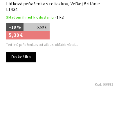
Látková peňaženka s retiazkou, Veľkej Británie
LT434
Skladom ihneď k odoslaniu
(1 ks)
–19 %
6,60 €
5,30 €
Textilnú peňaženku s potlačou si obľúbia všetci...
Do košíka
Kód:
99883