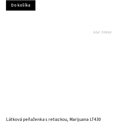
Do košíka
Kód:
99868
Látková peňaženka s retiazkou, Marijuana LT430