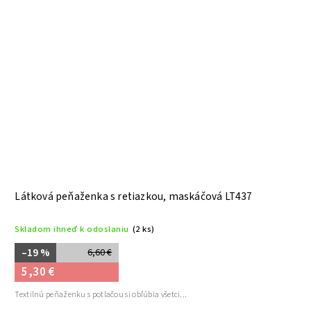
Látková peňaženka s retiazkou, maskáčová LT437
Skladom ihneď k odoslaniu
(2 ks)
–19 %
6,60 €
5,30 €
Textilnú peňaženku s potlačou si obľúbia všetci...