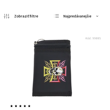
Najpredávanejšie
Najlacnejšie
Najdrahšie
Kód:
99885
Abecedne