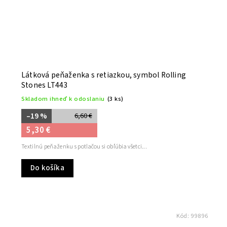
Látková peňaženka s retiazkou, symbol Rolling
Stones LT443
Skladom ihneď k odoslaniu
(3 ks)
–19 %
6,60 €
5,30 €
Textilnú peňaženku s potlačou si obľúbia všetci...
Do košíka
Kód:
99896