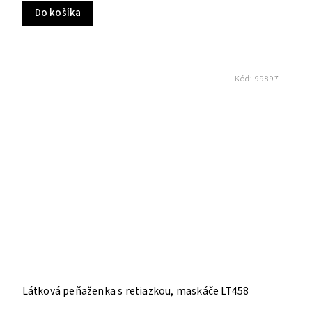
Do košíka
Kód:
99897
Látková peňaženka s retiazkou, maskáče LT458