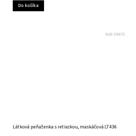
Do košíka
Kód:
99875
Látková peňaženka s retiazkou, maskáčová LT436