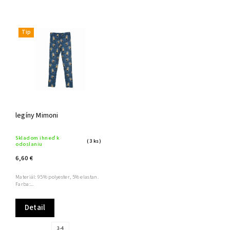
Najlacnejšie
Najdrahšie
Tip
Abecedne
legíny Mimoni
Skladom ihneď k
(3 ks)
odoslaniu
6,60 €
Materiál: 95% polyester, 5% elastan.
Farba:...
Detail
3-4