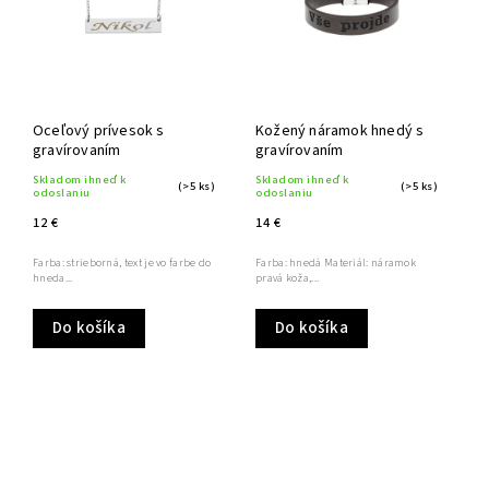
Oceľový prívesok s
Kožený náramok hnedý s
gravírovaním
gravírovaním
Skladom ihneď k
Skladom ihneď k
(>5 ks)
(>5 ks)
odoslaniu
odoslaniu
12 €
14 €
Farba: strieborná, text je vo farbe do
Farba: hnedá Materiál: náramok
hneda...
pravá koža,...
Do košíka
Do košíka