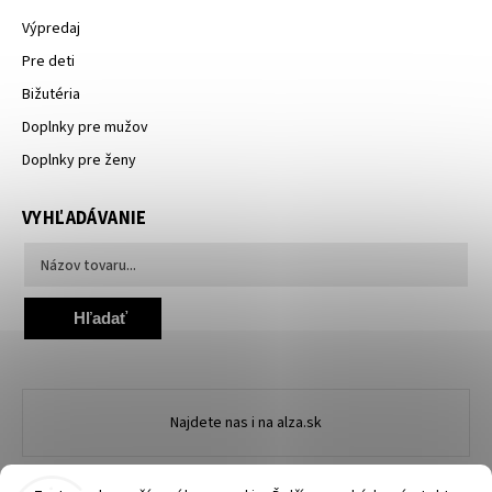
Výpredaj
Pre deti
Bižutéria
Doplnky pre mužov
Doplnky pre ženy
VYHĽADÁVANIE
Hľadať
Najdete nas i na alza.sk