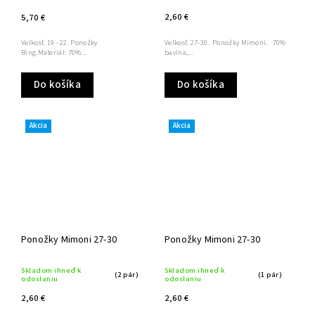
2,60 €
5,70 €
Veľkosť. 27-30 . Ponožky Mimoni. 70%
Veľkosť. 19 - 22. Ponožky
bavlna,...
Bing.Materiál: 70%...
Do košíka
Do košíka
Akcia
Akcia
Ponožky Mimoni 27-30
Ponožky Mimoni 27-30
Skladom ihneď k
Skladom ihneď k
(2 pár)
(1 pár)
odoslaniu
odoslaniu
2,60 €
2,60 €