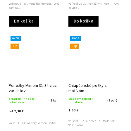
Veľkosť. 27-30 . Ponožky Mimoni. 70%
Veľkosť. 27-30 . Ponožky Mimoni. 70%
bavlna,...
bavlna,...
Do košíka
Do košíka
Akcia
Akcia
Tip
Tip
Ponožky Mimoni 31-34 viac
Chlapčenské požky s
variantov
motívom
Skladom ihneď k
Skladom ihneď k
(1 ks)
(2 pár)
odoslaniu
odoslaniu
1,60 €
2,30 €
od
Veľkosť 17-23 alebo 23-26. Materiál:
Vo veľ. 31-34 Ponožky Mimoni. Výber...
95% bavlna...