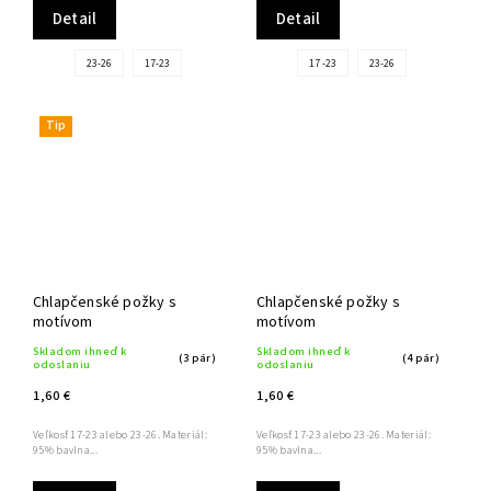
Detail
Detail
23-26
17-23
17 -23
23-26
Tip
Chlapčenské požky s
Chlapčenské požky s
motívom
motívom
Skladom ihneď k
Skladom ihneď k
(3 pár)
(4 pár)
odoslaniu
odoslaniu
1,60 €
1,60 €
Veľkosť 17-23 alebo 23-26. Materiál:
Veľkosť 17-23 alebo 23-26. Materiál:
95% bavlna...
95% bavlna...