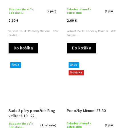
Skladom ihneď k
Skladom ihneď k
(2 pár)
(1 pár)
odoslaniu
odoslaniu
2,60 €
2,60 €
Veľkosť. 31-34 . Ponožky Mimoni. 70%
Veľkosť. 27-30 . Ponožky Mimoni. 70%
bavlna,...
bavlna,...
Do košíka
Do košíka
Akcia
Akcia
Novinka
Sada 3 páry ponožiek Bing
Ponožky Mimoni 27-30
veľkosť 19 - 22
Skladom ihneď k
Skladom ihneď k
(1 pár)
(4 balenie)
odoslaniu
odoslaniu