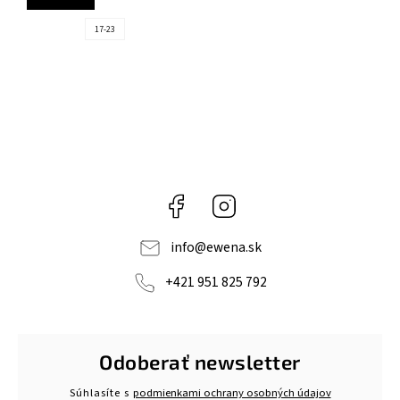
17-23
Facebook
Instagram
info
@
ewena.sk
+421 951 825 792
Odoberať newsletter
Súhlasíte s
podmienkami ochrany osobných údajov