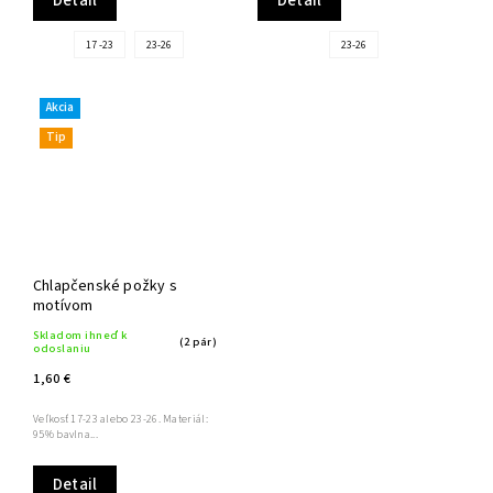
Detail
Detail
17 -23
23-26
23-26
Akcia
Tip
Chlapčenské požky s
motívom
Skladom ihneď k
(2 pár)
odoslaniu
1,60 €
Veľkosť 17-23 alebo 23-26. Materiál:
95% bavlna...
Detail