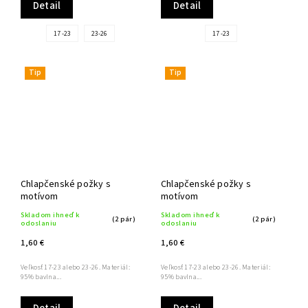
Detail
Detail
17 -23
23-26
17 -23
Tip
Tip
Chlapčenské požky s
Chlapčenské požky s
motívom
motívom
Skladom ihneď k
Skladom ihneď k
(2 pár)
(2 pár)
odoslaniu
odoslaniu
1,60 €
1,60 €
Veľkosť 17-23 alebo 23-26. Materiál:
Veľkosť 17-23 alebo 23-26. Materiál:
95% bavlna...
95% bavlna...