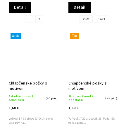
Detail
Detail
1
2
23-26
17-23
Akcia
Tip
Chlapčenské požky s
Chlapčenské požky s
motívom
motívom
Skladom ihneď k
Skladom ihneď k
(>5 pár)
(>5 pár)
odoslaniu
odoslaniu
1,60 €
1,60 €
Veľkosť 17-23 alebo 23-26. Materiál:
Veľkosť 17-23 alebo 23-26. Materiál:
95% bavlna...
95% bavlna...