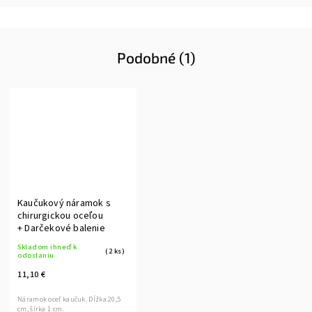
Podobné (1)
Kaučukový náramok s
chirurgickou oceľou
+ Darčekové balenie
Skladom ihneď k
(2 ks)
odoslaniu
11,10 €
Náramok oceľ kaučuk. Dĺžka 20,5
cm, šírka 1 cm.