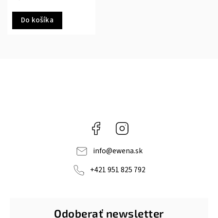
Do košíka
Facebook
Instagram
info
@
ewena.sk
+421 951 825 792
Odoberať newsletter