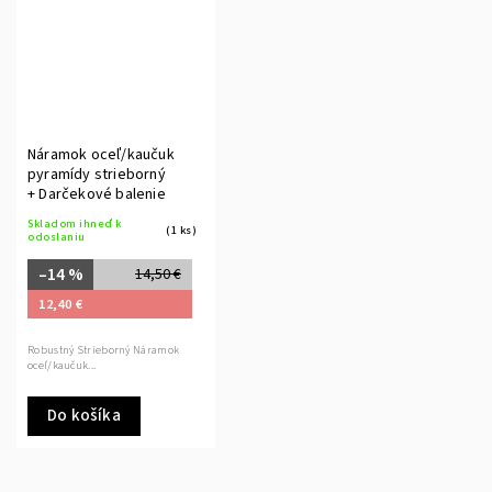
Náramok oceľ/kaučuk
pyramídy strieborný
+ Darčekové balenie
Skladom ihneď k
(1 ks)
odoslaniu
–14 %
14,50 €
12,40 €
Robustný Strieborný Náramok
oceľ/kaučuk...
Do košíka