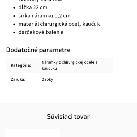
dĺžka 22 cm
šírka náramku 1,2 cm
materiál chirurgická oceľ, kaučuk
darčekové balenie
Dodatočné parametre
Náramky z chirurgickej ocele a
Kategória
:
kaučuku
Záruka
:
2 roky
Súvisiaci tovar