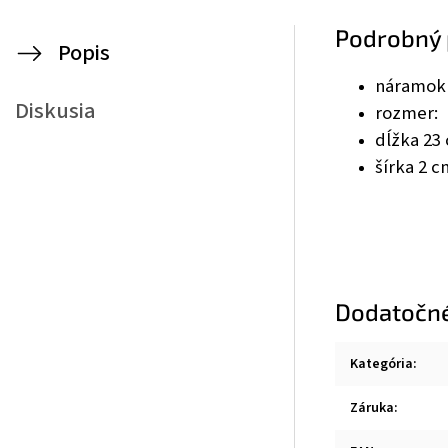
Podrobný 
Popis
náramok 
Diskusia
rozmer:
dĺžka 23
šírka 2 c
Dodatočn
Kategória
:
Záruka
: