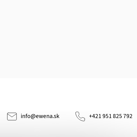
info
@
ewena.sk
+421 951 825 792