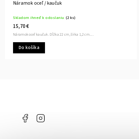
Náramok oceľ / kaučuk
Skladom ihneď k odoslaniu
(2 ks)
15,70 €
Náramok oceľ kaučuk. Dĺžka 22 cm, šírka 1,2 cm....
Do košíka
Facebook
Instagram