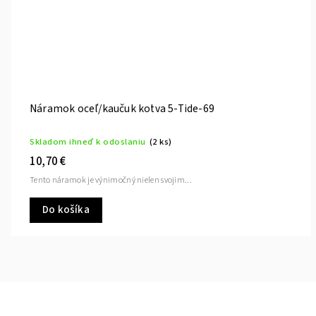
Náramok oceľ/kaučuk kotva 5-Tide-69
Skladom ihneď k odoslaniu
(2 ks)
10,70 €
Tento náramok je výnimočný nielen svojim...
Do košíka