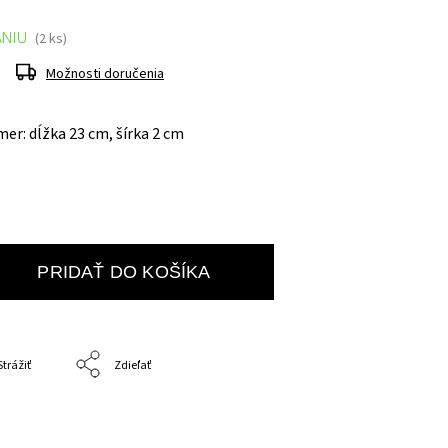
ANIU
(2 ks)
Možnosti doručenia
er: dĺžka 23 cm, šírka 2 cm
PRIDAŤ DO KOŠÍKA
Strážiť
Zdieľať