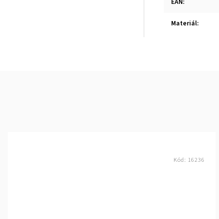
EAN
:
Materiál
:
Kód:
16236