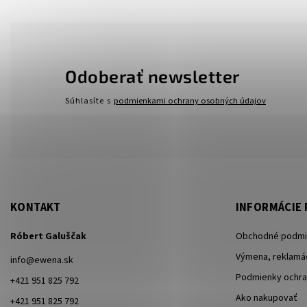
Odoberať newsletter
Súhlasíte s
podmienkami ochrany osobných údajov
KONTAKT
INFORMÁCIE 
Róbert Galuščak
Obchodné podmi
Výmena, reklamác
info
@
ewena.sk
Podmienky ochra
+421 951 825 792
Ako nakupovať
+421 951 825 792