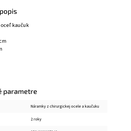
popis
oceľ kaučuk
 cm
m
é parametre
Náramky z chirurgickej ocele a kaučuku
2 roky