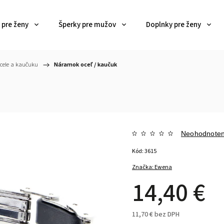
 pre ženy
Šperky pre mužov
Doplnky pre ženy
ocele a kaučuku
/
Náramok oceľ / kaučuk
Neohodnote
Kód:
3615
Značka:
Ewena
14,40 €
11,70 € bez DPH