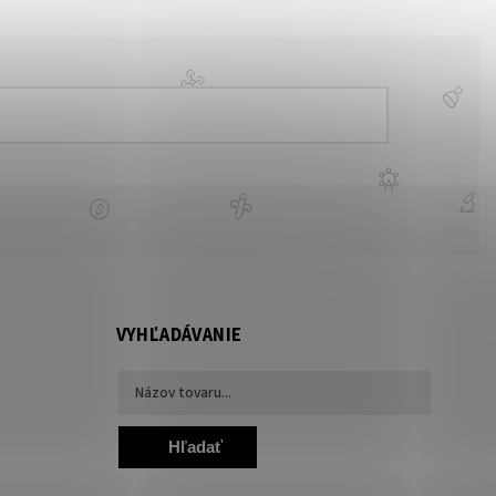
VYHĽADÁVANIE
Hľadať