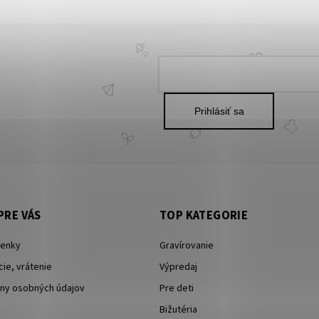
Prihlásiť sa
PRE VÁS
TOP KATEGORIE
enky
Gravírovanie
ie, vrátenie
Výpredaj
ny osobných údajov
Pre deti
Bižutéria