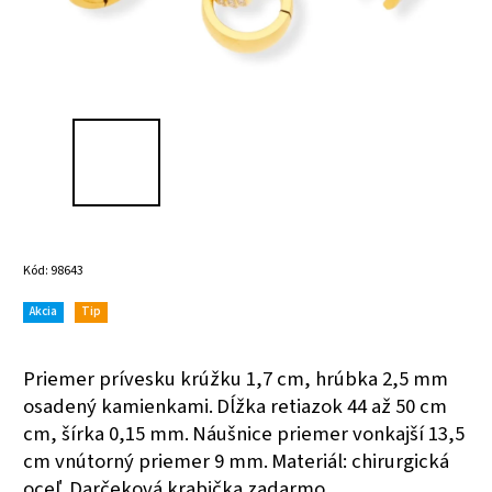
Kód:
98643
Akcia
Tip
Priemer prívesku krúžku 1,7 cm, hrúbka 2,5 mm
osadený kamienkami.
Dĺžka retiazok 44 až 50 cm
cm, šírka 0,15 mm.
Náušnice priemer vonkajší 13,5
cm vnútorný priemer 9 mm.
Materiál: chirurgická
oceľ.
Darčeková krabička zadarmo.