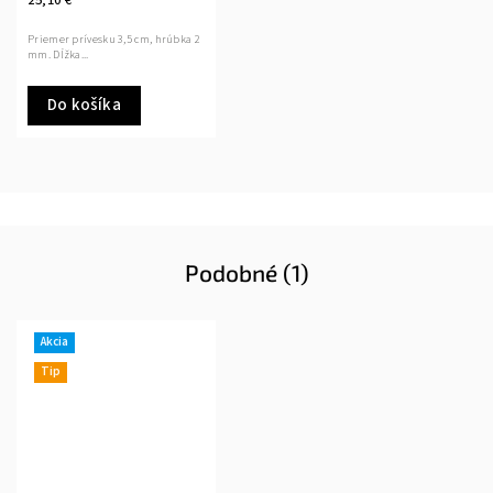
Priemer prívesku 3,5 cm, hrúbka 2
mm. Dĺžka...
Do košíka
Podobné (1)
Akcia
Tip