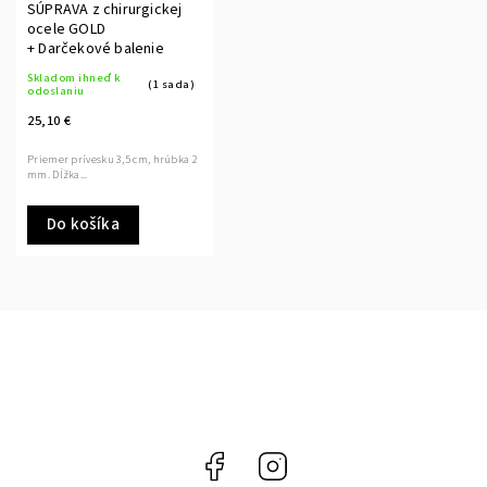
SÚPRAVA z chirurgickej
ocele GOLD
+ Darčekové balenie
Skladom ihneď k
(1 sada)
odoslaniu
25,10 €
Priemer prívesku 3,5 cm, hrúbka 2
mm. Dĺžka...
Do košíka
Facebook
Instagram