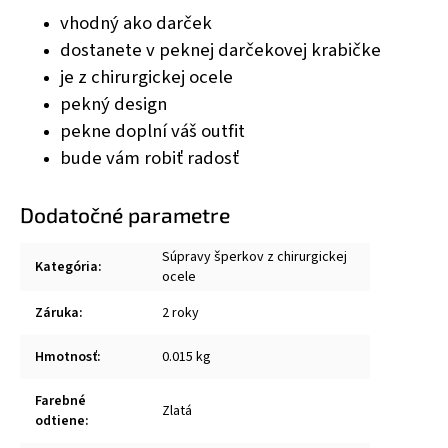
vhodný ako darček
dostanete v peknej darčekovej krabičke
je z chirurgickej ocele
pekný design
pekne doplní váš outfit
bude vám robiť radosť
Dodatočné parametre
Súpravy šperkov z chirurgickej
Kategória
:
ocele
Záruka
:
2 roky
Hmotnosť
:
0.015 kg
Farebné
Zlatá
odtiene
: