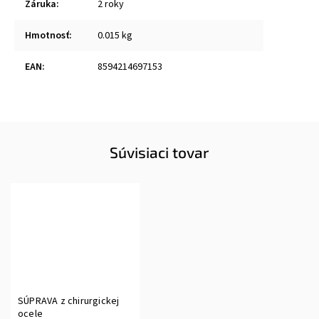
Záruka
:
2 roky
Hmotnosť
:
0.015 kg
EAN
:
8594214697153
Súvisiaci tovar
SÚPRAVA z chirurgickej
ocele