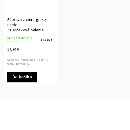
Súprava z chirurgickej
ocele
+ Darčekové balenie
Skladom ihneď k
(1 sada)
odoslaniu
17,70 €
Oceľový prívesok má striebornú
farbu. povrch je...
Do košíka