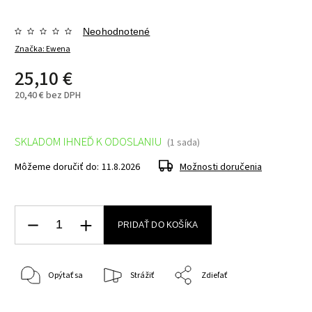
Neohodnotené
Značka:
Ewena
25,10 €
20,40 € bez DPH
SKLADOM IHNEĎ K ODOSLANIU
(1 sada)
Môžeme doručiť do:
11.8.2026
Možnosti doručenia
PRIDAŤ DO KOŠÍKA
Opýtať sa
Strážiť
Zdieľať