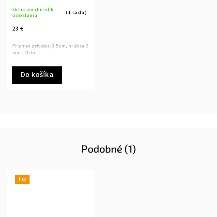
Skladom ihneď k
(1 sada)
odoslaniu
23 €
Priemer prívesku 3,5 cm, hrúbka 2
mm. Dĺžka...
Do košíka
Podobné (1)
Tip