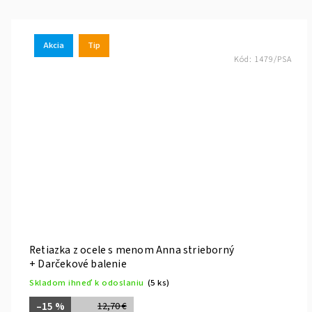
Akcia
Tip
Kód:
1479/PSA
Retiazka z ocele s menom Anna strieborný
+ Darčekové balenie
Skladom ihneď k odoslaniu
(5 ks)
–15 %
12,70 €