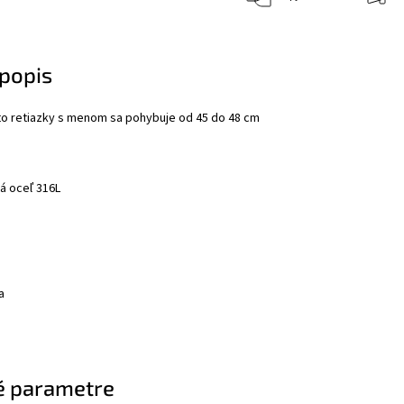
popis
to retiazky s menom sa pohybuje od 45 do 48 cm
ká oceľ 316L
a
é parametre