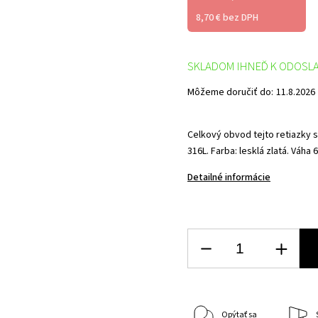
8,70 € bez DPH
SKLADOM IHNEĎ K ODOSL
Môžeme doručiť do:
11.8.2026
Celkový obvod tejto retiazky 
316L.
Farba: lesklá zlatá.
Váha 6
Detailné informácie
Opýtať sa