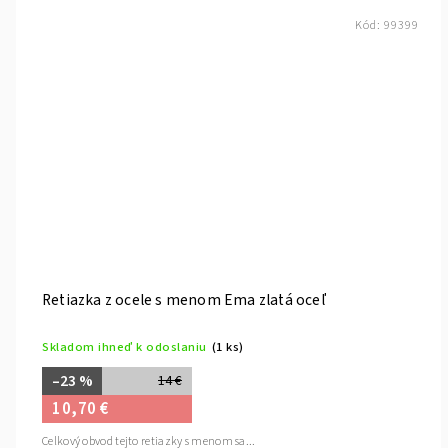
Kód:
99399
Retiazka z ocele s menom Ema zlatá oceľ
Skladom ihneď k odoslaniu
(1 ks)
–23 %
14 €
10,70 €
Celkový obvod tejto retiazky s menom sa...