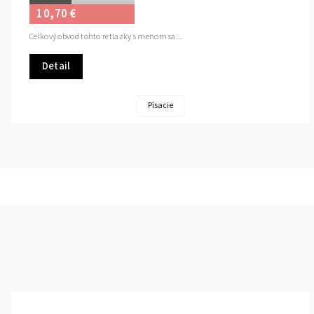
10,70 €
Celkový obvod tohto retiazky s menom sa...
Detail
Písacie