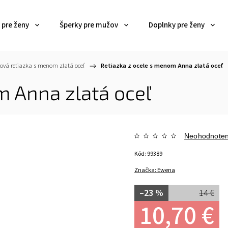
 pre ženy
Šperky pre mužov
Doplnky pre ženy
ľová reťiazka s menom zlatá oceľ
/
Retiazka z ocele s menom Anna zlatá oceľ
m Anna zlatá oceľ
Neohodnote
Kód:
99389
Značka:
Ewena
–23 %
14 €
10,70 €