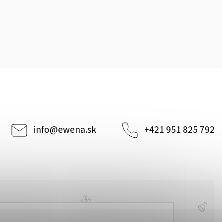
info
@
ewena.sk
+421 951 825 792