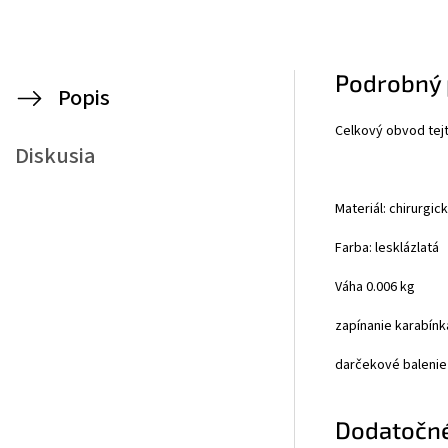
Podrobný 
Popis
Celkový obvod tej
Diskusia
Materiál: chirurgic
Farba: lesklá
zlatá
Váha 0.006 kg
zapínanie karabínk
darčekové balenie
Dodatočn