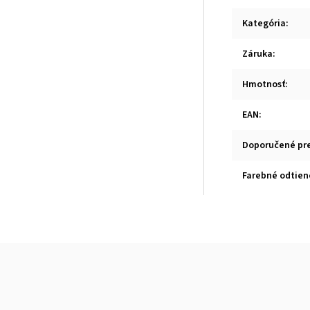
Kategória
:
Záruka
:
Hmotnosť
:
EAN
:
Doporučené pr
Farebné odtien