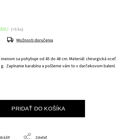
ANIU
(>5 ks)
Možnosti doručenia
s menom sa pohybuje od 45 do 48 cm.
Materiál: chirurgická oceľ
 g. Z
apínanie karabína a pošleme vám to v
darčekovom balení.
PRIDAŤ DO KOŠÍKA
Strážiť
Zdieľať