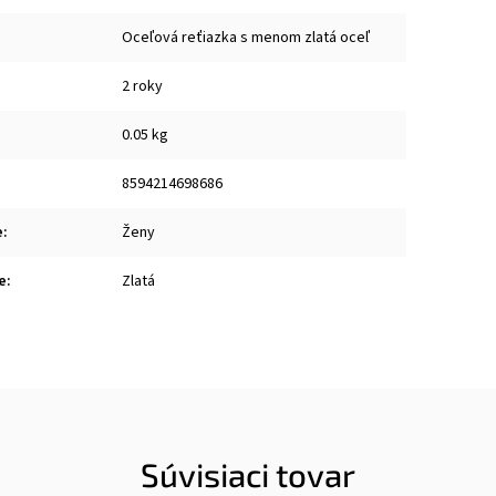
Oceľová reťiazka s menom zlatá oceľ
2 roky
0.05 kg
8594214698686
e
:
Ženy
e
:
Zlatá
Súvisiaci tovar