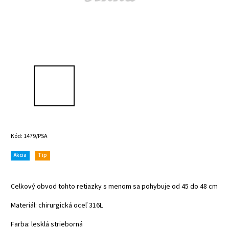
Kód:
1479/PSA
Akcia
Tip
Celkový obvod tohto retiazky s menom sa pohybuje od 45 do 48 cm
Materiál: chirurgická oceľ 316L
Farba: lesklá
strieborná