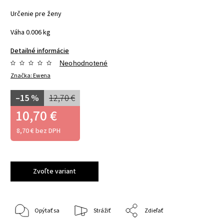
Určenie pre ženy
Váha 0.006 kg
Detailné informácie
Neohodnotené
Značka:
Ewena
–15 %
12,70 €
10,70 €
8,70 € bez DPH
Zvoľte variant
Opýtať sa
Strážiť
Zdieľať