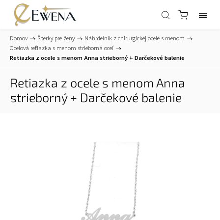
Domov
/
Šperky pre ženy
/
Náhrdelník z chirurgickej ocele s menom
/
Oceľová reťiazka s menom strieborná oceľ
/
Retiazka z ocele s menom Anna strieborný
+ Darčekové balenie
Retiazka z ocele s menom Anna
strieborný
+ Darčekové balenie