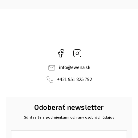
Facebook
Instagram
info
@
ewena.sk
+421 951 825 792
Odoberať newsletter
Súhlasíte s
podmienkami ochrany osobných údajov