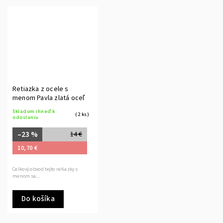
Retiazka z ocele s
menom Pavla zlatá oceľ
Skladom ihneď k
(2 ks)
odoslaniu
–23 %
14 €
10,70 €
Celkový obvod tejto retiazky s
menom sa...
Do košíka