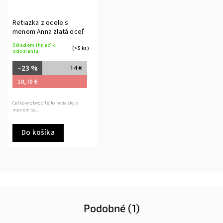
Retiazka z ocele s
menom Anna zlatá oceľ
Skladom ihneď k
(>5 ks)
odoslaniu
–23 %
14 €
10,70 €
Celkový obvod tejto retiazky s
menom sa...
Do košíka
Podobné (1)