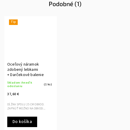
Podobné (1)
Tip
Oceľový náramok
zdobený lebkami
+ Darčekové balenie
Skladom ihneď k
(1 ks)
odoslaniu
37,60 €
DĹŽKA SPOLU 25 CM OBVOD.
ZAPNÚŤ MOŽNO NA OBVOD:...
Do košíka