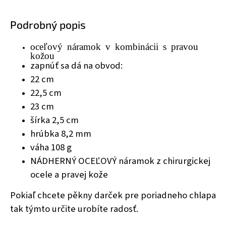
Podrobný popis
oceľový náramok v kombinácii s pravou
kožou
zapnúť sa dá na obvod:
22 cm
22,5 cm
23 cm
šírka 2,5 cm
hrúbka 8,2 mm
váha 108 g
NÁDHERNÝ OCEĽOVÝ náramok z chirurgickej
ocele a pravej kože
Pokiaľ chcete pěkny darček pre poriadneho chlapa
tak týmto určite urobíte radosť.