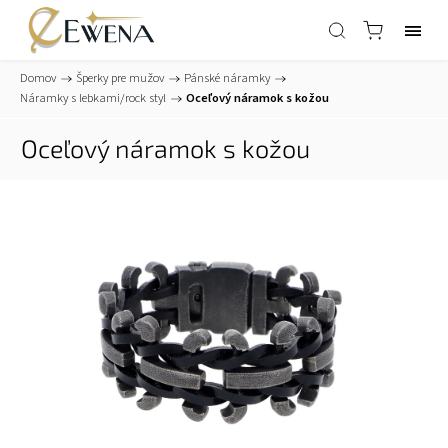
Domov
/
Šperky pre mužov
/
Pánské náramky
/
Náramky s lebkami/rock styl
/
Oceľový náramok s kožou
Oceľový náramok s kožou