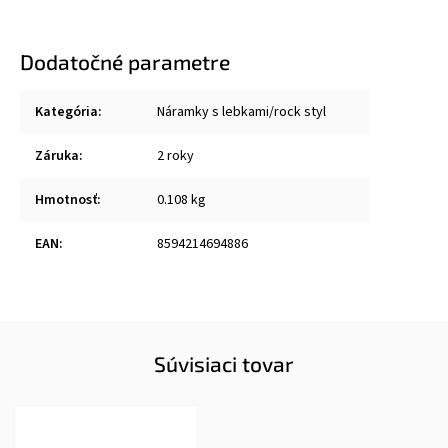
Dodatočné parametre
Kategória
:
Náramky s lebkami/rock styl
Záruka
:
2 roky
Hmotnosť
:
0.108 kg
EAN
:
8594214694886
Súvisiaci tovar