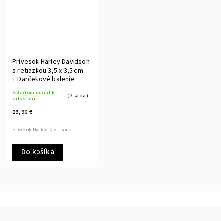
Prívesok Harley Davidson
s retiazkou 3,5 x 3,5 cm
+ Darčekové balenie
Skladom ihneď k
(2 sada)
odoslaniu
23,90 €
Prívesok Harley Davidson s...
Do košíka