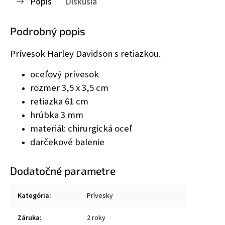
Popis
Diskusia
Podrobný popis
Prívesok Harley Davidson s retiazkou.
oceľový prívesok
rozmer
3,5 x 3,5 cm
retiazka 61 cm
hrúbka 3 mm
materiál: chirurgická oceľ
darčekové balenie
Dodatočné parametre
Kategória
:
Prívesky
Záruka
:
2 roky