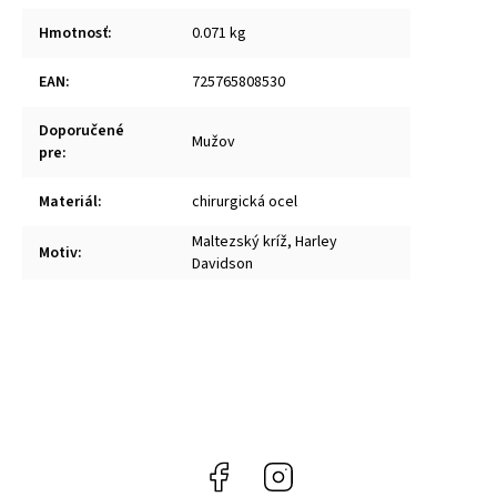
Hmotnosť
:
0.071 kg
EAN
:
725765808530
Doporučené
Mužov
pre
:
Materiál
:
chirurgická ocel
Maltezský kríž, Harley
Motiv
:
Davidson
Facebook
Instagram