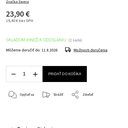
Značka:
Ewena
23,90 €
19,40 € bez DPH
SKLADOM IHNEĎ K ODOSLANIU
(2 sada)
Môžeme doručiť do:
11.8.2026
Možnosti doručenia
PRIDAŤ DO KOŠÍKA
Opýtať sa
Strážiť
Zdieľať