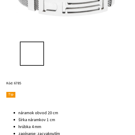
Kód:
6785
Tip
náramok obvod 20 cm
šírka náramkov 1 cm
hrúbka 4 mm
zapínanie: zacvaknutím