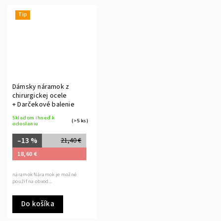
Tip
Dámsky náramok z
chirurgickej ocele
+ Darčekové balenie
Skladom ihneď k
(>5 ks)
odoslaniu
–13 %
21,40 €
18,60 €
náramok Náramok je možné
použiť na obvod...
Do košíka