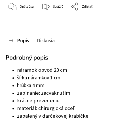
Opýtať sa
Strážiť
Zdieľať
Popis
Diskusia
Podrobný popis
náramok obvod 20 cm
šírka náramkov 1 cm
hrúbka 4 mm
zapínanie: zacvaknutím
krásne prevedenie
materiál: chirurgická oceľ
zabalený v darčekovej krabičke