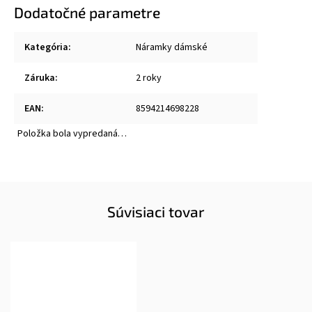
Dodatočné parametre
Kategória
:
Náramky dámské
Záruka
:
2 roky
EAN
:
8594214698228
Položka bola vypredaná…
Súvisiaci tovar