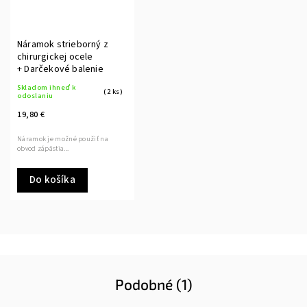
Náramok strieborný z
chirurgickej ocele
+ Darčekové balenie
Skladom ihneď k
(2 ks)
odoslaniu
19,80 €
Náramok je možné použiť na
obvod zápästia...
Do košíka
Podobné (1)