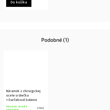
Do košíka
Podobné (1)
Náramok z chirurgickej
ocele srdiečka
+ Darčekové balenie
Skladom ihneď k
(3 ks)
odoslaniu