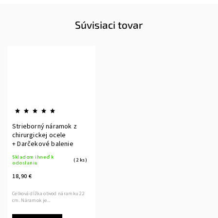
Súvisiaci tovar
Strieborný náramok z
chirurgickej ocele
+ Darčekové balenie
Skladom ihneď k
(2 ks)
odoslaniu
18,90 €
Celková dĺžka obvod náramku 22
cm. Náramok je...