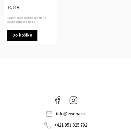
20,20 €
Náramok je možné použiť na
obvod zápästia do 19...
Do košíka
Facebook
Instagram
info
@
ewena.sk
+421 951 825 792