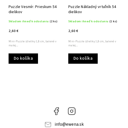
Puzzle Vesmír: Prieskum 54
Puzzle Nákladný vrtuľník 54
dielikov
dielikov
Skladom ihneď k odoslaniu
(2 ks)
Skladom ihneď k odoslaniu
(1 ks)
2,60 €
2,60 €
Mini-Puzzle (dieliky 1,8 cm, balené v
Mini-Puzzle (dieliky 1,8 cm, balené v
malej...
malej...
Do košíka
Do košíka
Facebook
Instagram
info
@
ewena.sk