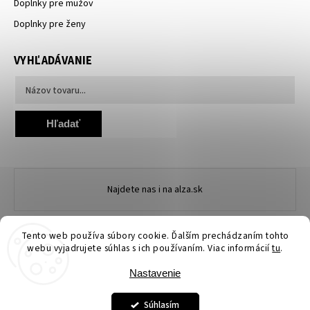
Doplnky pre mužov
Doplnky pre ženy
VYHĽADÁVANIE
Hľadať
Najdete nas i na alza.sk
Tento web používa súbory cookie. Ďalším prechádzaním tohto
webu vyjadrujete súhlas s ich používaním. Viac informácií
tu
.
Nastavenie
Copyright 2026
Ewena.sk
. Všetky práva vyhradené.
Upraviť nastavenie cookies
Súhlasím