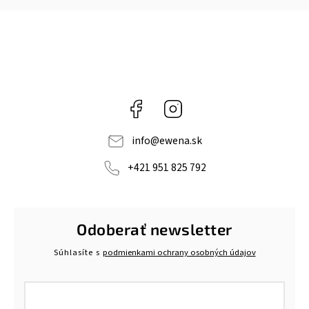
Facebook
Instagram
info
@
ewena.sk
+421 951 825 792
Odoberať newsletter
Súhlasíte s
podmienkami ochrany osobných údajov