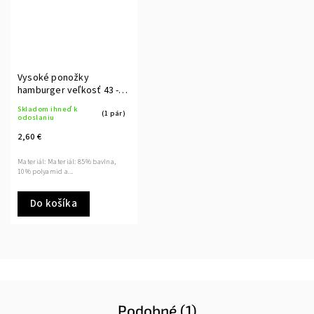
Vysoké ponožky
hamburger veľkosť 43 -
46
Skladom ihneď k
(1 pár)
odoslaniu
2,60 €
Materiál: Materiál: 85% bavlna,
10% polyamid a...
Do košíka
Podobné (1)