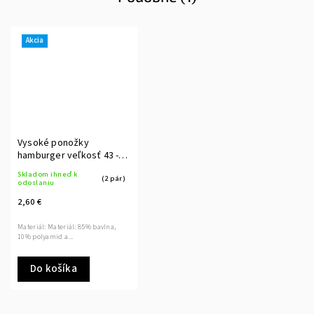
Akcia
Vysoké ponožky
hamburger veľkosť 43 -
46
Skladom ihneď k
(2 pár)
odoslaniu
2,60 €
Materiál: Materiál: 85% bavlna,
10% polyamid a...
Do košíka