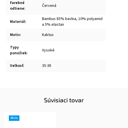
Farebné
Červená
odtiene
:
Bambus 85% bavlna, 10% polyamid
Materiál
:
a 5% elastan
Motiv
:
Kaktus
Typy
Vysoké
ponožiek
:
Velkosť
:
35-38
Súvisiaci tovar
Akcia