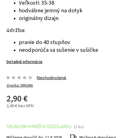
Veľkosti: 35-38
hodvábne jemný na dotyk
originálny dizajn
údržba:
pranie do 40 stupňov
neodporúča sa sušenie v sušičke
Detailné informácie
Neohodnotené
Značka:
VIRGINA
2,90 €
2,40 € bez DPH
SKLADOM IHNEĎ K ODOSLANIU
(1 ks)
Môžeme doručiť do:
11.8.2026
Možnosti doručenia