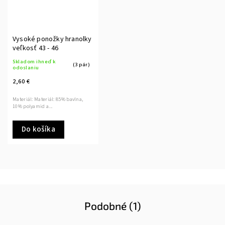
Vysoké ponožky hranolky
veľkosť 43 - 46
Skladom ihneď k
(3 pár)
odoslaniu
2,60 €
Materiál: Materiál: 85% bavlna,
10% polyamid a...
Do košíka
Podobné (1)