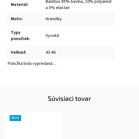
Bambus 85% bavlna, 10% polyamid
Materiál
:
a 5% elastan
Motiv
:
Hranolky
Typy
Vysoké
ponožiek
:
Velkosť
:
43-46
Položka bola vypredaná…
Súvisiaci tovar
Akcia