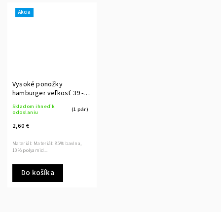
Akcia
Vysoké ponožky
hamburger veľkosť 39 -
42
Skladom ihneď k
(1 pár)
odoslaniu
2,60 €
Materiál: Materiál: 85% bavlna,
10% polyamid...
Do košíka