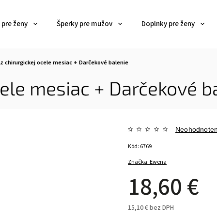
 pre ženy
Šperky pre mužov
Doplnky pre ženy
z chirurgickej ocele mesiac
+ Darčekové balenie
cele mesiac
+ Darčekové b
Neohodnote
Kód:
6769
Značka:
Ewena
18,60 €
15,10 € bez DPH