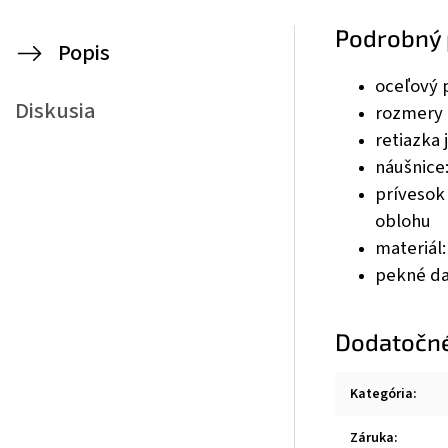
Podrobný 
Popis
oceľový p
Diskusia
rozmery 
retiazka
náušnice
prívesok
oblohu
materiál:
pekné da
Dodatočn
Kategória
:
Záruka
: