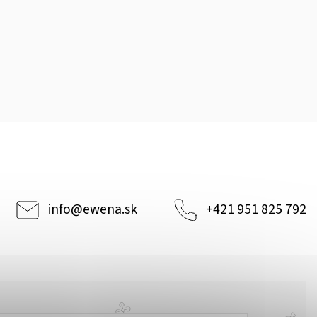
info
@
ewena.sk
+421 951 825 792