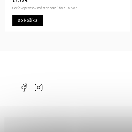
17,70 €
Oceľový prívesok má striebornú farbu a tvar....
Do košíka
Facebook
Instagram