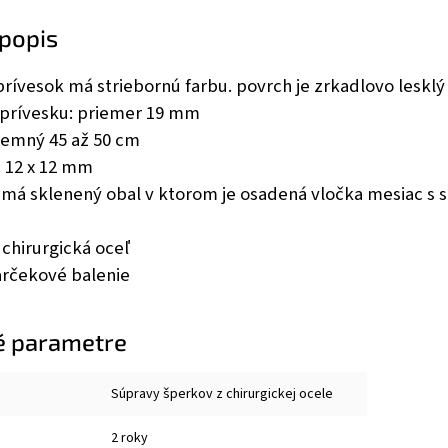
popis
rívesok má striebornú farbu. povrch je zrkadlovo lesklý 
prívesku: priemer 19 mm
 jemný 45 až 50 cm
: 12 x 12 mm
 má sklenený obal v ktorom je osadená vločka mesiac s s
 chirurgická oceľ
rčekové balenie
é parametre
Súpravy šperkov z chirurgickej ocele
2 roky