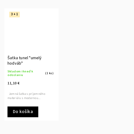
3 + 1
Šatka tunel "umelý
hodváb"
Skladom ihneď k
(1 ks)
odoslaniu
11,10 €
Jemná šatka s príjemného
materiálu s modernou...
Do košíka