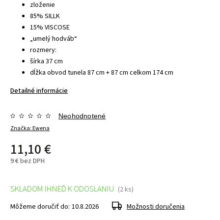
zloženie
85% SILLK
15% VISCOSE
„umelý hodváb“
rozmery:
šírka 37 cm
dĺžka obvod tunela 87 cm + 87 cm celkom 174 cm
Detailné informácie
Neohodnotené
Značka:
Ewena
11,10 €
9 € bez DPH
SKLADOM IHNEĎ K ODOSLANIU
(2 ks)
Môžeme doručiť do:
10.8.2026
Možnosti doručenia