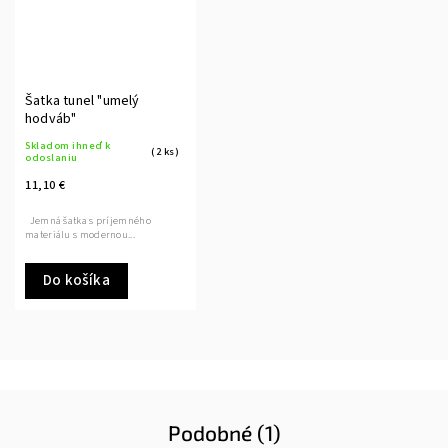
Šatka tunel "umelý
hodváb"
Skladom ihneď k
(2 ks)
odoslaniu
11,10 €
Jemná šatka s príjemného
materiálu s modernou...
Do košíka
Podobné (1)