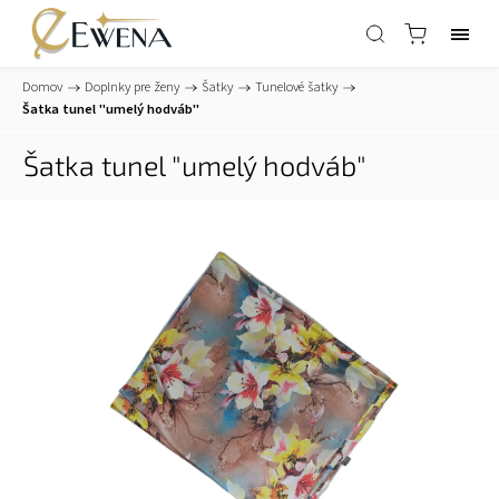
Domov
/
Doplnky pre ženy
/
Šatky
/
Tunelové šatky
/
Šatka tunel "umelý hodváb"
Šatka tunel "umelý hodváb"