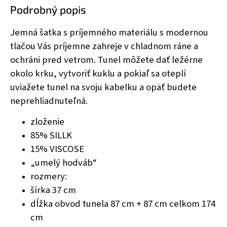
Podrobný popis
Jemná šatka s príjemného materiálu s modernou
tlačou Vás príjemne zahreje v chladnom ráne a
ochráni pred vetrom. Tunel môžete dať ležérne
okolo krku, vytvoriť kuklu a pokiaľ sa oteplí
uviažete tunel na svoju kabelku a opäť budete
neprehliadnuteľná.
zloženie
85% SILLK
15% VISCOSE
„umelý hodváb“
rozmery:
šírka 37 cm
dĺžka obvod tunela 87 cm + 87 cm celkom 174
cm