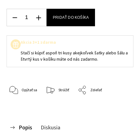
PRIDAŤ DO KOŠÍKA
Akcia 3+1 zdarma
Stačí si kúpiť aspoň tri kusy akejkoľvek šatky alebo šálu a
štvrtý kus v košíku máte od nás zadarmo.
Opýtať sa
Strážiť
Zdieľať
Popis
Diskusia