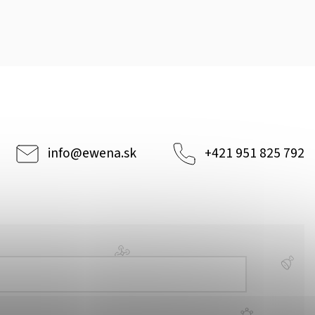
info
@
ewena.sk
+421 951 825 792