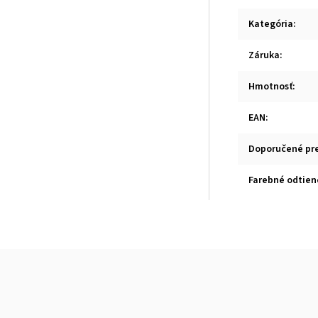
Kategória
:
Záruka
:
Hmotnosť
:
EAN
:
Doporučené pr
Farebné odtien