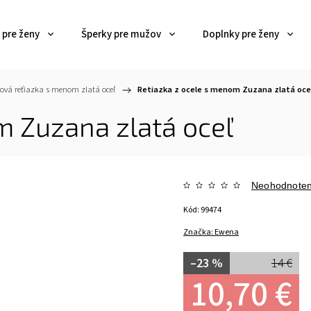
 pre ženy
Šperky pre mužov
Doplnky pre ženy
ľová reťiazka s menom zlatá oceľ
/
Retiazka z ocele s menom Zuzana zlatá oce
m Zuzana zlatá oceľ
Neohodnote
Kód:
99474
Značka:
Ewena
–23 %
14 €
10,70 €