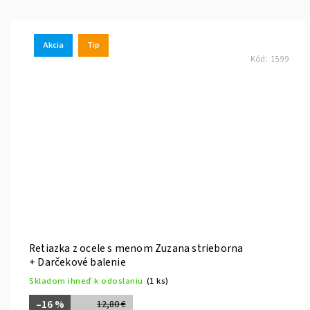
Akcia
Tip
Kód:
1599
Retiazka z ocele s menom Zuzana strieborna
+ Darčekové balenie
Skladom ihneď k odoslaniu
(1 ks)
–16 %
12,80 €