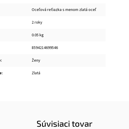
Oceľová reťiazka s menom zlatá oceľ
2 roky
0.05 kg
8594214699546
e
:
Ženy
e
:
Zlatá
Súvisiaci tovar