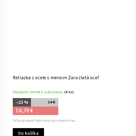
Retiazka z ocele s menom Zara zlatá oceľ
Skladom ihneď k odoslaniu
(4 ks)
–23 %
14 €
10,70 €
Celkový obvod tejto retiazky s menom sa...
Do košíka