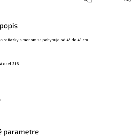
popis
to retiazky s menom sa pohybuje od 45 do 48 cm
ká oceľ 316L
a
é parametre