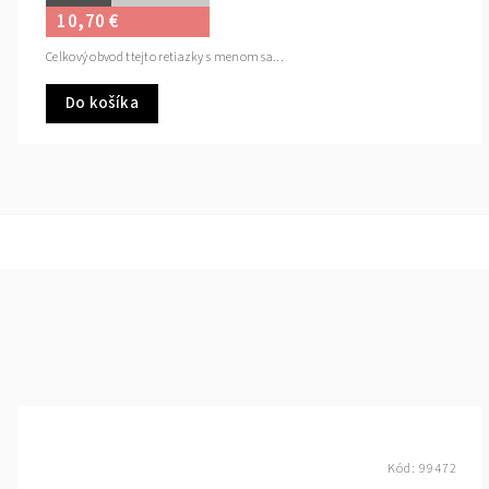
10,70 €
Celkový obvod ttejto retiazky s menom sa...
Do košíka
Kód:
99472