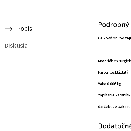
Podrobný 
Popis
Celkový obvod tej
Diskusia
Materiál: chirurgic
Farba: lesklá
zlatá
Váha 0.006 kg
zapínanie karabínk
darčekové balenie
Dodatočn