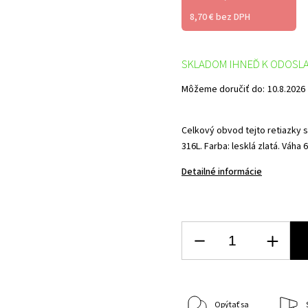
8,70 € bez DPH
SKLADOM IHNEĎ K ODOSL
Môžeme doručiť do:
10.8.2026
Celkový obvod tejto retiazky 
316L.
Farba: lesklá zlatá.
Váha 6
Detailné informácie
Opýtať sa