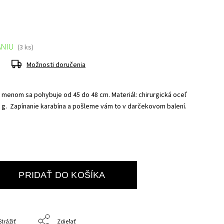
ANIU
(3 ks)
Možnosti doručenia
s menom sa pohybuje od 45 do 48 cm.
Materiál: chirurgická oceľ
 g. Z
apínanie karabína a pošleme vám to v
darčekovom balení.
PRIDAŤ DO KOŠÍKA
Strážiť
Zdieľať