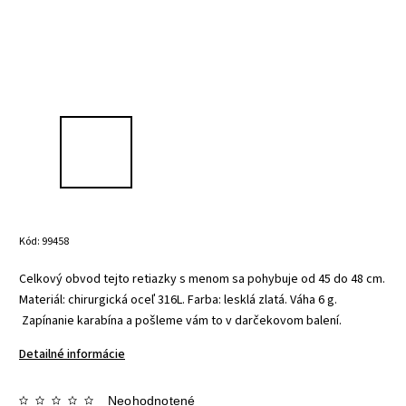
Kód:
99458
Celkový obvod tejto retiazky s menom sa pohybuje od 45 do 48 cm.
Materiál: chirurgická oceľ 316L.
Farba: lesklá zlatá.
Váha 6 g.
Z
apínanie karabína a pošleme vám to v
darčekovom balení.
Detailné informácie
Neohodnotené