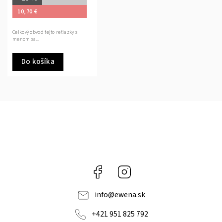
10,70 €
Celkový obvod tejto retiazky s
menom sa...
Do košíka
Facebook
Instagram
info
@
ewena.sk
+421 951 825 792