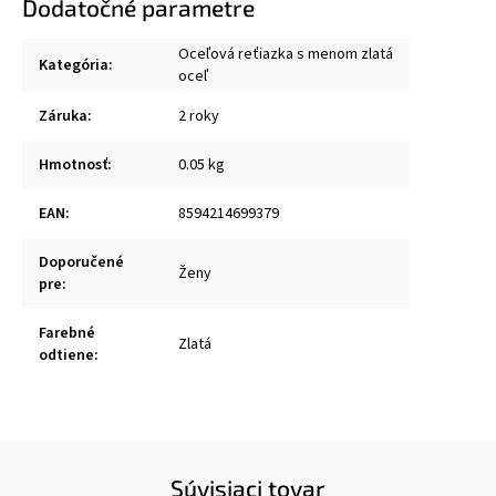
Dodatočné parametre
Oceľová reťiazka s menom zlatá
Kategória
:
oceľ
Záruka
:
2 roky
Hmotnosť
:
0.05 kg
EAN
:
8594214699379
Doporučené
Ženy
pre
:
Farebné
Zlatá
odtiene
:
Súvisiaci tovar