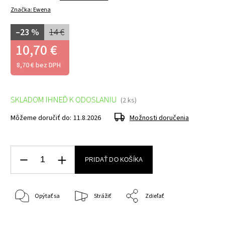
Značka:
Ewena
–23 %
14 €
10,70 €
8,70 € bez DPH
SKLADOM IHNEĎ K ODOSLANIU
(2 ks)
Môžeme doručiť do:
11.8.2026
Možnosti doručenia
PRIDAŤ DO KOŠÍKA
Opýtať sa
Strážiť
Zdieľať