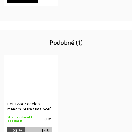
Podobné (1)
Retiazka z ocele s
menom Petra zlatá oceľ
Skladom ihneď k
(1 ks)
odoslaniu
–23 %
14 €