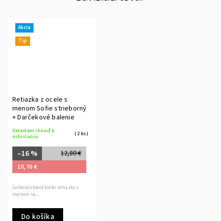
Akcia
Tip
Retiazka z ocele s
menom Sofie strieborný
+ Darčekové balenie
Skladom ihneď k
(2 ks)
odoslaniu
–16 %
12,80 €
10,70 €
Celkový obvod tohto retiazky s
menom sa...
Do košíka