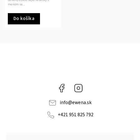
Celkový obvod tejto retiazky s
menom sa...
Do košíka
Facebook
Instagram
info
@
ewena.sk
+421 951 825 792