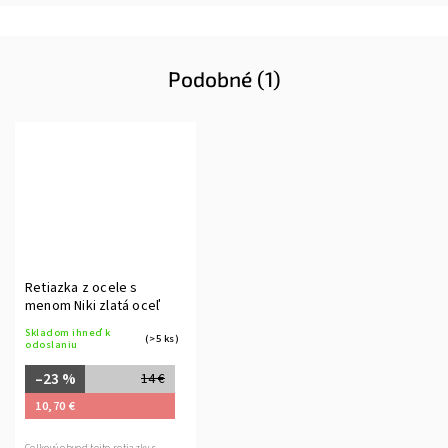
Podobné (1)
Retiazka z ocele s
menom Niki zlatá oceľ
Skladom ihneď k
(>5 ks)
odoslaniu
–23 %
14 €
10,70 €