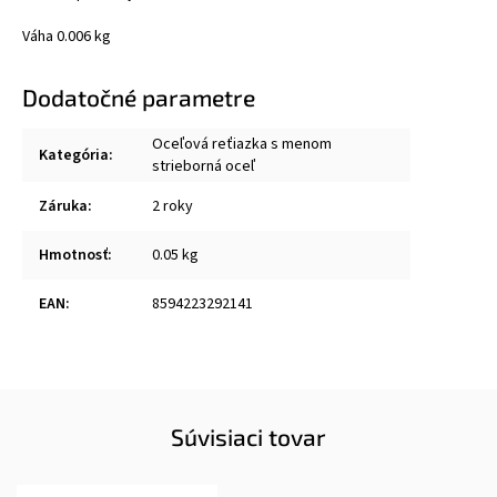
Váha 0.006 kg
Dodatočné parametre
Oceľová reťiazka s menom
Kategória
:
strieborná oceľ
Záruka
:
2 roky
Hmotnosť
:
0.05 kg
EAN
:
8594223292141
Súvisiaci tovar