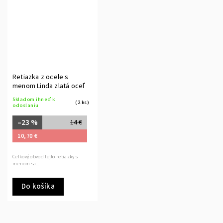
Retiazka z ocele s
menom Linda zlatá oceľ
Skladom ihneď k
(2 ks)
odoslaniu
–23 %
14 €
10,70 €
Celkový obvod tejto retiazky s
menom sa...
Do košíka