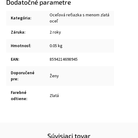
Dodatočné parametre
Oceľová reťiazka s menom zlatá
Kategória
:
oceľ
Záruka
:
2 roky
Hmotnosť
:
0.05 kg
EAN
:
8594214698945
Doporučené
Ženy
pre
:
Farebné
Zlatá
odtiene
:
Súvisiaci tovar