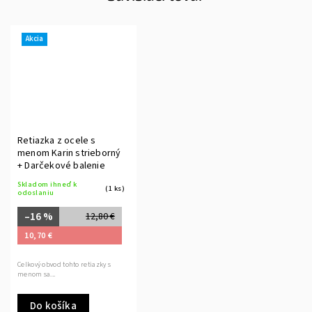
Akcia
Retiazka z ocele s
menom Karin strieborný
+ Darčekové balenie
Skladom ihneď k
(1 ks)
odoslaniu
–16 %
12,80 €
10,70 €
Celkový obvod tohto retiazky s
menom sa...
Do košíka