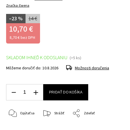
Značka:
Ewena
–23 %
14 €
10,70 €
8,70 € bez DPH
SKLADOM IHNEĎ K ODOSLANIU
(>5 ks)
Môžeme doručiť do:
10.8.2026
Možnosti doručenia
PRIDAŤ DO KOŠÍKA
Opýtať sa
Strážiť
Zdieľať