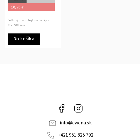
10,70 €
Celkový obvod tejto retiazky s
menom sa...
Do košíka
Facebook
Instagram
info
@
ewena.sk
+421 951 825 792