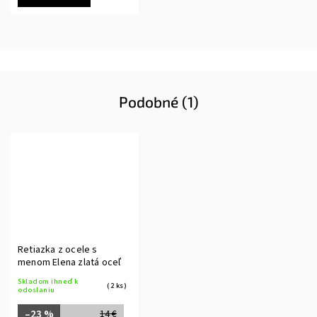
Podobné (1)
Retiazka z ocele s
menom Elena zlatá oceľ
Skladom ihneď k
(2 ks)
odoslaniu
–23 %
14 €