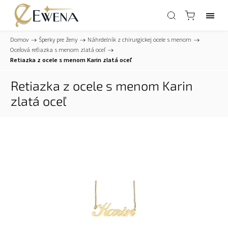
Domov
/
Šperky pre ženy
/
Náhrdelník z chirurgickej ocele s menom
/
Oceľová reťiazka s menom zlatá oceľ
/
Retiazka z ocele s menom Karin zlatá oceľ
Retiazka z ocele s menom Karin
zlatá oceľ