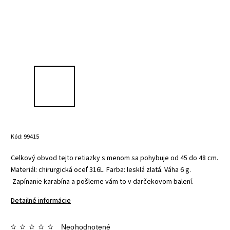
Kód:
99415
Celkový obvod tejto retiazky s menom sa pohybuje od 45 do 48 cm.
Materiál: chirurgická oceľ 316L.
Farba: lesklá zlatá.
Váha 6 g.
Z
apínanie karabína a pošleme vám to v
darčekovom balení.
Detailné informácie
Neohodnotené