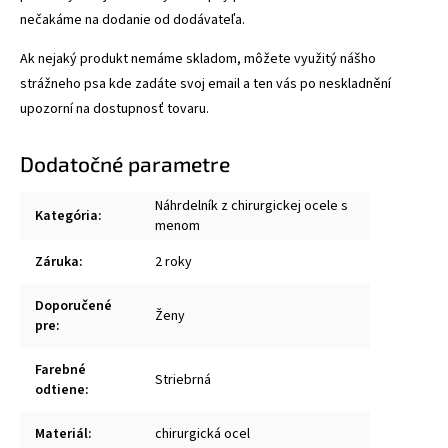
nečakáme na dodanie od dodávateľa.
Ak nejaký produkt nemáme skladom, môžete využitý nášho
strážneho psa kde zadáte svoj email a ten vás po neskladnění
upozorní na dostupnosť tovaru.
Dodatočné parametre
Náhrdelník z chirurgickej ocele s
Kategória
:
menom
Záruka
:
2 roky
Doporučené
Ženy
pre
:
Farebné
Striebrná
odtiene
:
Materiál
:
chirurgická ocel