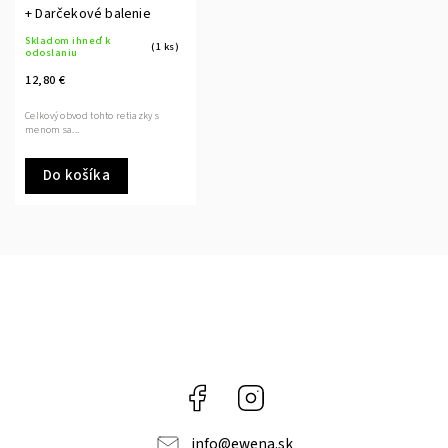
+ Darčekové balenie
Skladom ihneď k
(1 ks)
odoslaniu
12,80 €
Celkový obvod tohto retiazky s
menom sa...
Do košíka
Facebook
Instagram
info
@
ewena.sk