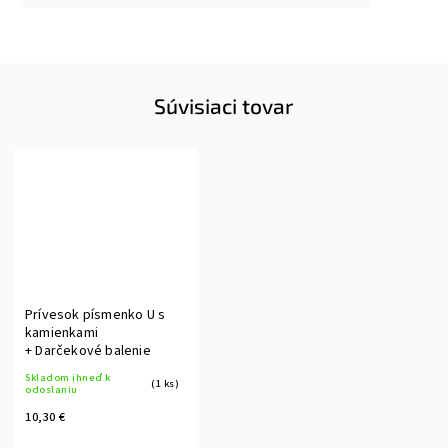
Súvisiaci tovar
Prívesok písmenko U s
kamienkami
+ Darčekové balenie
Skladom ihneď k
(1 ks)
odoslaniu
10,30 €