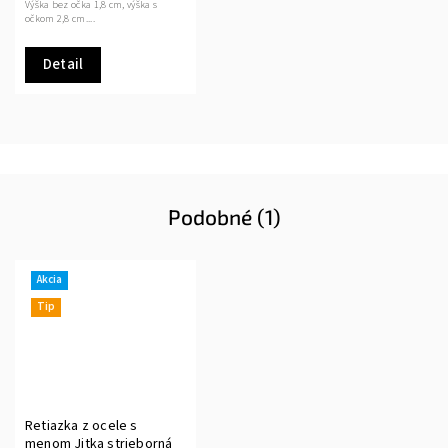
Výška bez očka 1,8 cm, výška s
očkom 2,8 cm....
Detail
Podobné (1)
Akcia
Tip
Retiazka z ocele s
menom Jitka strieborná