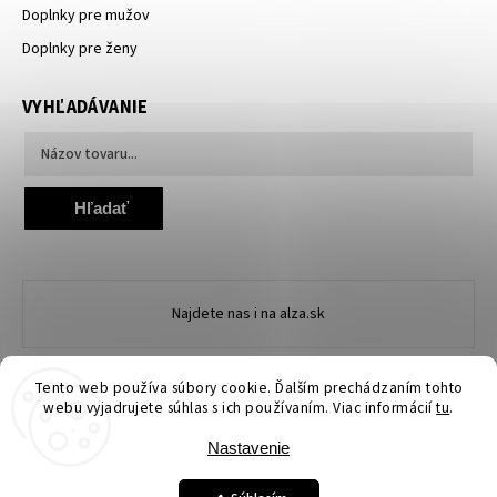
Doplnky pre mužov
Doplnky pre ženy
VYHĽADÁVANIE
Hľadať
Najdete nas i na alza.sk
Tento web používa súbory cookie. Ďalším prechádzaním tohto
webu vyjadrujete súhlas s ich používaním. Viac informácií
tu
.
Nastavenie
Copyright 2026
Ewena.sk
. Všetky práva vyhradené.
Upraviť nastavenie cookies