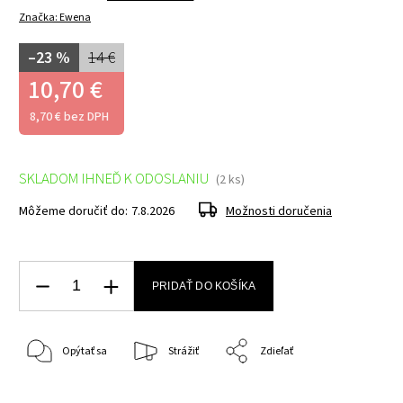
Značka:
Ewena
–23 %
14 €
10,70 €
8,70 € bez DPH
SKLADOM IHNEĎ K ODOSLANIU
(2 ks)
Môžeme doručiť do:
7.8.2026
Možnosti doručenia
PRIDAŤ DO KOŠÍKA
Opýtať sa
Strážiť
Zdieľať