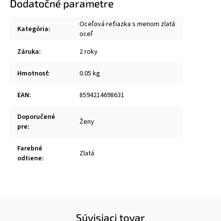
Dodatočné parametre
Oceľová reťiazka s menom zlatá
Kategória
:
oceľ
Záruka
:
2 roky
Hmotnosť
:
0.05 kg
EAN
:
8594214698631
Doporučené
Ženy
pre
:
Farebné
Zlatá
odtiene
:
Súvisiaci tovar