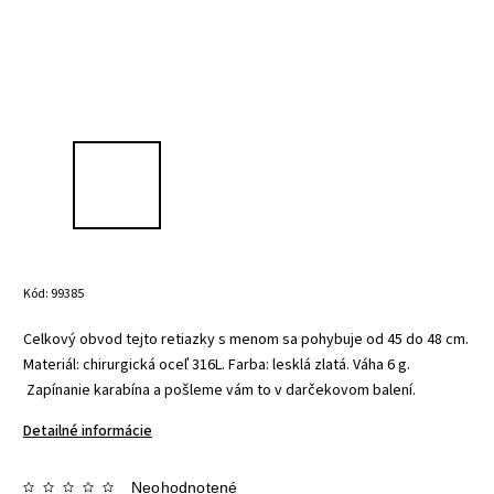
Kód:
99385
Celkový obvod tejto retiazky s menom sa pohybuje od 45 do 48 cm.
Materiál: chirurgická oceľ 316L.
Farba: lesklá zlatá.
Váha 6 g.
Z
apínanie karabína a pošleme vám to v
darčekovom balení.
Detailné informácie
Neohodnotené