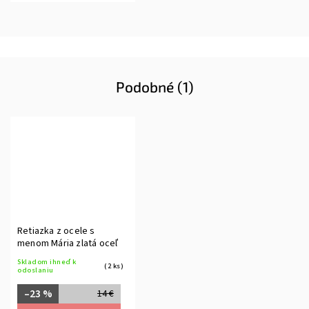
Podobné (1)
Retiazka z ocele s
menom Mária zlatá oceľ
Skladom ihneď k
(2 ks)
odoslaniu
–23 %
14 €