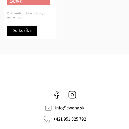
10,70 €
Celkový obvod tejto retiazky s
menom sa...
Do košíka
Facebook
Instagram
info
@
ewena.sk
+421 951 825 792