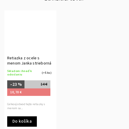
Retiazka z ocele s
menom Janka strieborná
Skladom ihneď k
(>5 ks)
odoslaniu
–23 %
14 €
10,70 €
Celkový obvod tejto retiazky s
menom sa...
Do košíka