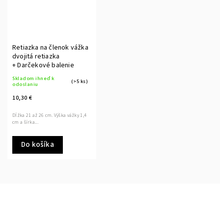
Retiazka na členok vážka
dvojitá retiazka
+ Darčekové balenie
Skladom ihneď k
(>5 ks)
odoslaniu
10,30 €
Dĺžka 21 až 26 cm. Výška vážky 1,4
cm a šírka...
Do košíka