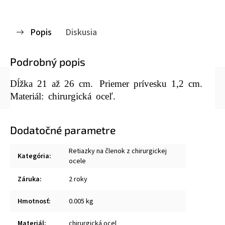
Popis
Diskusia
Podrobný popis
Dĺžka 21 až 26 cm.
Priemer prívesku 1,2 cm.
Materiál: chirurgická oceľ.
Dodatočné parametre
Retiazky na členok z chirurgickej
Kategória
:
ocele
Záruka
:
2 roky
Hmotnosť
:
0.005 kg
Materiál
:
chirurgická ocel