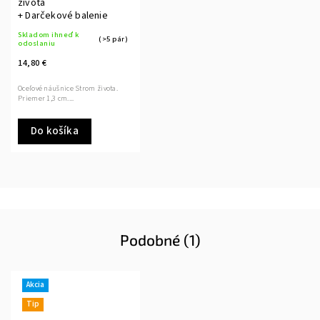
života
+ Darčekové balenie
Skladom ihneď k
(>5 pár)
odoslaniu
14,80 €
Oceľové náušnice Strom života.
Priemer 1,3 cm....
Do košíka
Podobné (1)
Akcia
Tip