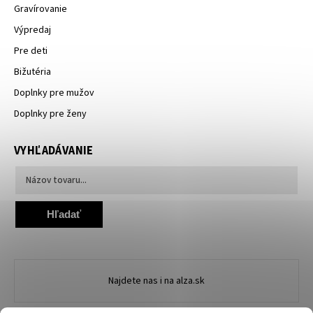
Gravírovanie
Výpredaj
Pre deti
Bižutéria
Doplnky pre mužov
Doplnky pre ženy
VYHĽADÁVANIE
Hľadať
Najdete nas i na alza.sk