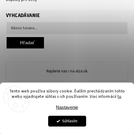
VYHĽADÁVANIE
Hľadať
Najdete nas i na alza.sk
Tento web používa súbory cookie. Ďalším prechádzaním tohto
webu vyjadrujete súhlas s ich používaním. Viac informácií
tu
.
Nastavenie
Copyright 2026
Ewena.sk
. Všetky práva vyhradené.
Upraviť nastavenie cookies
Súhlasím
Grafický návrh vytvořil a nakódoval
Shoptak.cz