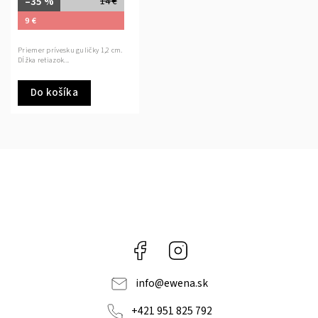
–35 %
14 €
9 €
Priemer prívesku guličky 1,2 cm.
Dĺžka retiazok...
Do košíka
Facebook
Instagram
info
@
ewena.sk
+421 951 825 792