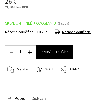
26 €
21,10 € bez DPH
SKLADOM IHNEĎ K ODOSLANIU
(3 sada)
Môžeme doručiť do:
11.8.2026
Možnosti doručenia
PRIDAŤ DO KOŠÍKA
Opýtať sa
Strážiť
Zdieľať
Popis
Diskusia