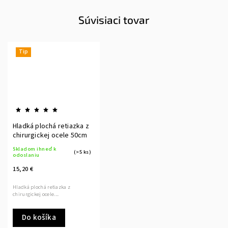
Súvisiaci tovar
Tip
Hladká plochá retiazka z
chirurgickej ocele 50cm
Skladom ihneď k
(>5 ks)
odoslaniu
15,20 €
Hladká plochá retiazka z
chirurgickej ocele....
Do košíka