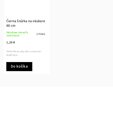
Čierna šnúrka na okuliare
60 cm
Skladom ihneď k
(>5 ks)
odoslaniu
1,20 €
Skloníte sa, aby ste si zaviazali
topánky a...
Do košíka