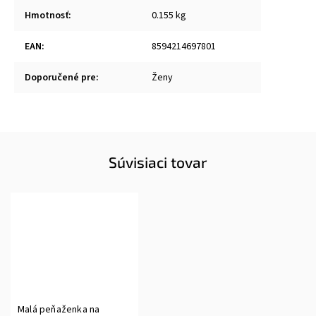
Hmotnosť
:
0.155 kg
EAN
:
8594214697801
Doporučené pre
:
Ženy
Súvisiaci tovar
Malá peňaženka na