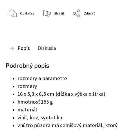
Opýtať sa
Strážiť
Zdieľať
Popis
Diskusia
Podrobný popis
rozmery a parametre
rozmery
16 x 5,3 x 6,5 cm (dĺžka x výška x šírka)
hmotnosť
155 g
materiál
vinil, kov, syntetika
vnútro púzdra má semišový materiál, ktorý