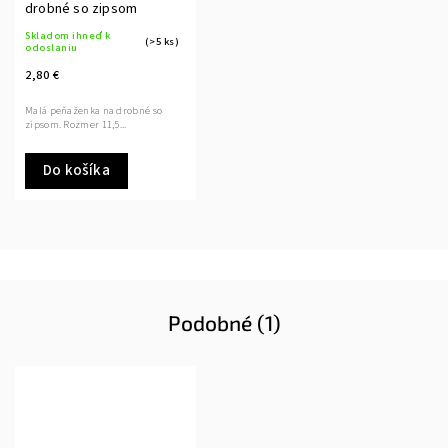
drobné so zipsom
Skladom ihneď k
(>5 ks)
odoslaniu
2,80 €
Malá peňaženka na drobné so
zipsom. Rozmer 11,5...
Do košíka
Podobné (1)