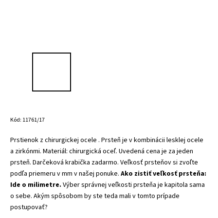
Kód:
11761/17
Prstienok z chirurgickej ocele
.
Prsteň je v kombinácii lesklej ocele
a zirkónmi.
Materiál: chirurgická oceľ.
Uvedená cena je za jeden
prsteň.
Darčeková krabička zadarmo.
Veľkosť prsteňov si zvoľte
podľa priemeru v mm v našej ponuke.
Ako zistiť veľkosť prsteňa:
Ide o milimetre.
Výber správnej veľkosti prsteňa je kapitola sama
o sebe. Akým spôsobom by ste teda mali v tomto prípade
postupovať?