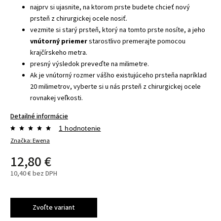
najprv si ujasnite, na ktorom prste budete chcieť nový
prsteň z chirurgickej ocele nosiť.
vezmite si starý prsteň, ktorý na tomto prste nosíte, a jeho
vnútorný priemer
starostlivo premerajte pomocou
krajčírskeho metra.
presný výsledok preveďte na milimetre.
Ak je vnútorný rozmer vášho existujúceho prsteňa napríklad
20 milimetrov, vyberte si u nás prsteň z chirurgickej ocele
rovnakej veľkosti.
Detailné informácie
1 hodnotenie
Značka:
Ewena
12,80 €
10,40 € bez DPH
Zvoľte variant