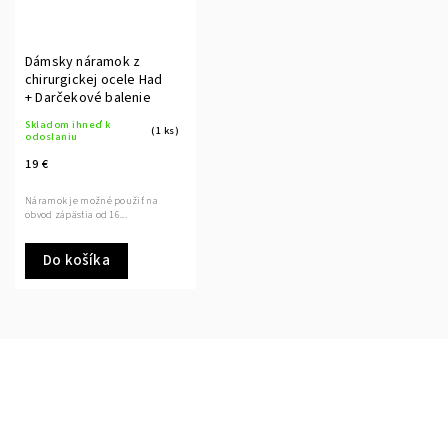
Dámsky náramok z
chirurgickej ocele Had
+ Darčekové balenie
Skladom ihneď k
(1 ks)
odoslaniu
19 €
Náramok je možné použiť na
obvod zápästia od 16...
Do košíka