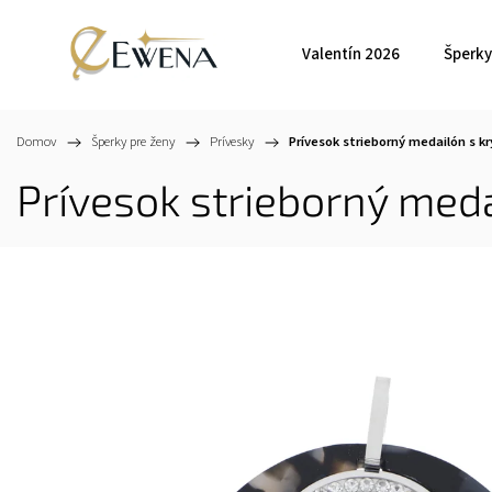
Valentín 2026
Šperky
Domov
/
Šperky pre ženy
/
Prívesky
/
Prívesok strieborný medailón s kr
Prívesok strieborný medai