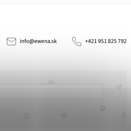
info
@
ewena.sk
+421 951 825 792