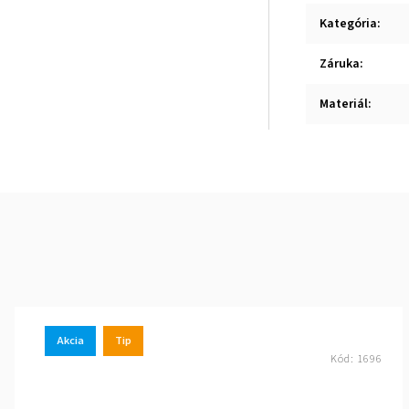
Kategória
:
Záruka
:
Materiál
:
Akcia
Tip
Kód:
1696