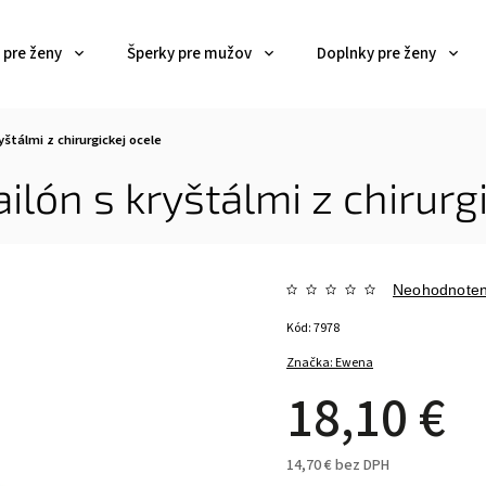
 pre ženy
Šperky pre mužov
Doplnky pre ženy
yštálmi z chirurgickej ocele
lón s kryštálmi z chirurgi
Neohodnote
Kód:
7978
Značka:
Ewena
18,10 €
14,70 €
bez DPH