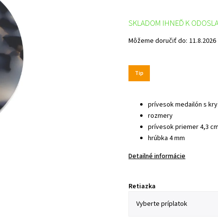
SKLADOM IHNEĎ K ODOSL
Môžeme doručiť do:
11.8.2026
Tip
prívesok medailón s kry
rozmery
prívesok priemer 4,3 c
hrúbka 4 mm
Detailné informácie
Retiazka