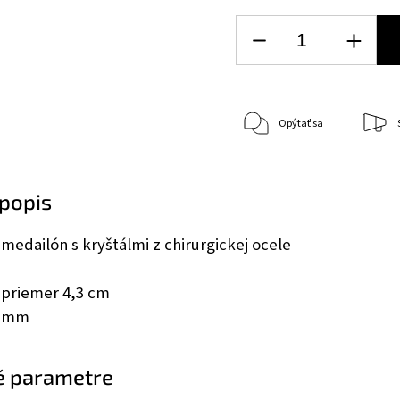
Opýtať sa
popis
medailón s kryštálmi z chirurgickej ocele
 priemer 4,3 cm
4 mm
é parametre