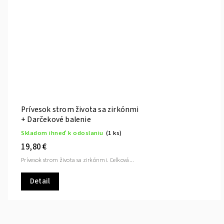
Prívesok strom života sa zirkónmi
+ Darčekové balenie
Skladom ihneď k odoslaniu
(1 ks)
19,80 €
Prívesok strom života sa zirkónmi. Celková...
Detail