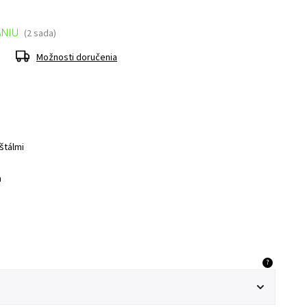
ANIU
(2 sada)
Možnosti doručenia
štálmi
m
?