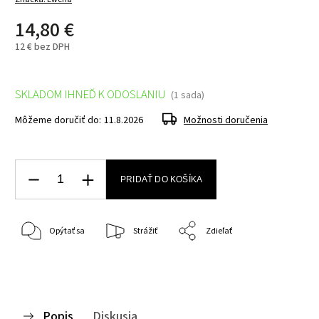
14,80 €
12 €
bez DPH
SKLADOM IHNEĎ K ODOSLANIU
(1 sada)
Môžeme doručiť do:
11.8.2026
Možnosti doručenia
PRIDAŤ DO KOŠÍKA
Opýtať sa
Strážiť
Zdieľať
Popis
Diskusia