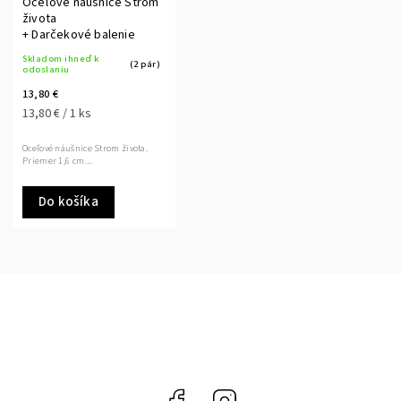
Oceľové náušnice Strom
života
+ Darčekové balenie
Skladom ihneď k
(2 pár)
odoslaniu
13,80 €
13,80 € / 1 ks
Oceľové náušnice Strom života.
Priemer 1,6 cm....
Do košíka
Facebook
Instagram