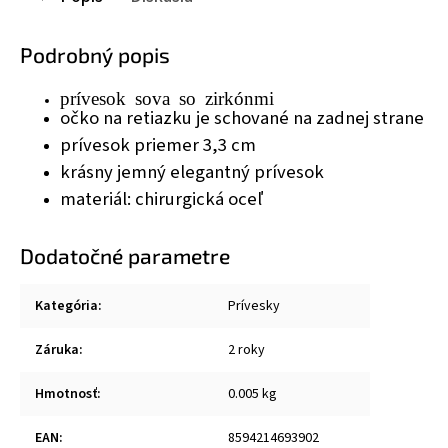
Podrobný popis
prívesok sova so zirkónmi
očko na retiazku je schované na zadnej strane
prívesok priemer 3,3 cm
krásny jemný elegantný prívesok
materiál: chirurgická oceľ
Dodatočné parametre
Kategória
:
Prívesky
Záruka
:
2 roky
Hmotnosť
:
0.005 kg
EAN
:
8594214693902