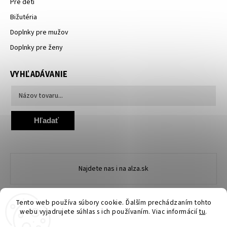
Pre deti
Bižutéria
Doplnky pre mužov
Doplnky pre ženy
VYHĽADÁVANIE
Hľadať
Najdete nas i na alza.sk
Tento web používa súbory cookie. Ďalším prechádzaním tohto
webu vyjadrujete súhlas s ich používaním. Viac informácií
tu
.