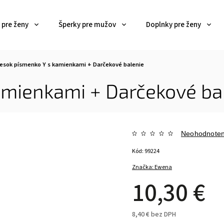
 pre ženy
Šperky pre mužov
Doplnky pre ženy
vesok písmenko Y s kamienkami
+ Darčekové balenie
kamienkami
+ Darčekové ba
Neohodnote
Kód:
99224
Značka:
Ewena
10,30 €
8,40 €
bez DPH