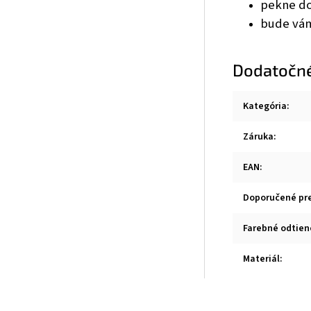
pekne dop
bude vám
Dodatočn
Kategória
:
Záruka
:
EAN
:
Doporučené pr
Farebné odtien
Materiál
: