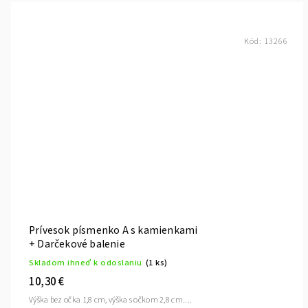
Kód:
13266
Prívesok písmenko A s kamienkami
+ Darčekové balenie
Skladom ihneď k odoslaniu
(1 ks)
10,30 €
Výška bez očka 1,8 cm, výška s očkom 2,8 cm....