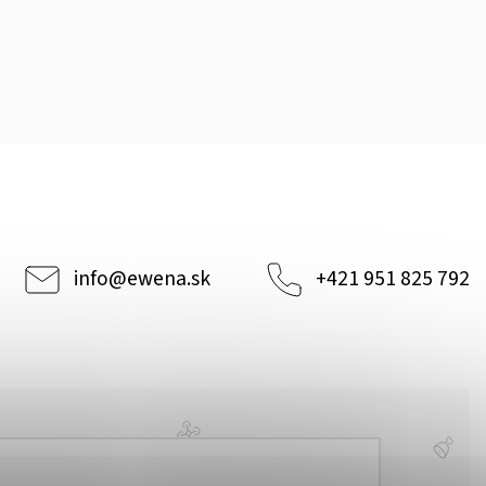
info
@
ewena.sk
+421 951 825 792