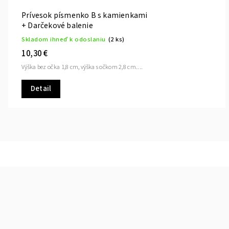
Prívesok písmenko B s kamienkami
+ Darčekové balenie
Skladom ihneď k odoslaniu
(2 ks)
10,30 €
Výška bez očka 1,8 cm, výška s očkom 2,8 cm....
Detail