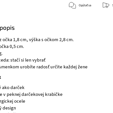
Opýtať sa
popis
z očka 1,8 cm, výška s očkom 2,8 cm.
očka 0,5 cm.
g.
eda: stačí si len vybrať
smenkom urobíte radosť určite každej žene
k
ý ako darček
e v peknej darčekovej krabičke
urgickej ocele
 design