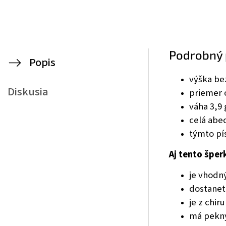
Podrobný 
Popis
výška be
Diskusia
priemer 
váha 3,9 
celá abec
týmto pí
Aj tento šper
je vhodn
dostanet
je z chir
má pekný