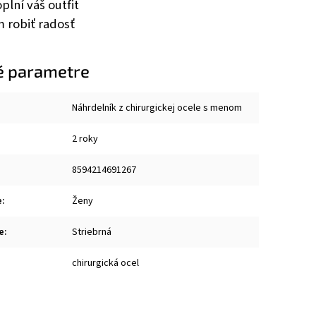
lní váš outfit
 robiť radosť
é parametre
Náhrdelník z chirurgickej ocele s menom
2 roky
8594214691267
e
:
Ženy
e
:
Striebrná
chirurgická ocel