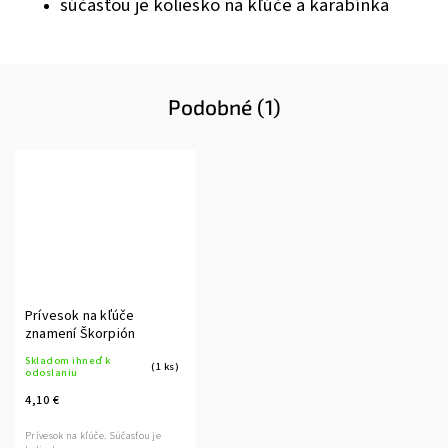
súčasťou je koliesko na kľúče a karabínka
Podobné (1)
Prívesok na kľúče
znamení Škorpión
Skladom ihneď k
(1 ks)
odoslaniu
4,10 €
Prívesok na kľúče. Súčasťou je