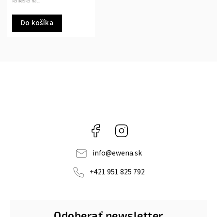
koliesko na...
Do košíka
Facebook
Instagram
info
@
ewena.sk
+421 951 825 792
Odoberať newsletter