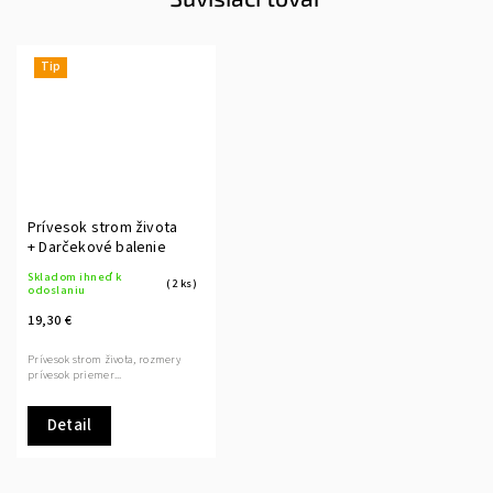
Tip
Prívesok strom života
+ Darčekové balenie
Skladom ihneď k
(2 ks)
odoslaniu
19,30 €
Prívesok strom života, rozmery
prívesok priemer...
Detail