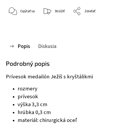
Opýtať sa
Strážiť
Zdieľať
Popis
Diskusia
Podrobný popis
Prívesok medailón Ježiš s kryštálikmi
rozmery
prívesok
výška 3,3 cm
hrúbka 0,3 cm
materiál: chirurgická oceľ