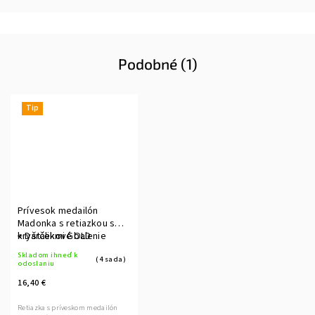
Podobné (1)
Tip
Prívesok medailón
Madonka s retiazkou s
kryštálikmi GOLD
+ Darčekové balenie
Skladom ihneď k
(4 sada)
odoslaniu
16,40 €
Retiazka s príveskom medailón