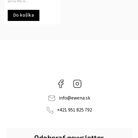
panny Márie....
Do košíka
Facebook
Instagram
info
@
ewena.sk
+421 951 825 792
Odoberať newsletter