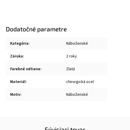
Dodatočné parametre
Kategória
:
Náboženské
Záruka
:
2 roky
Farebné odtiene
:
Zlatá
Materiál
:
chirurgická ocel
Motiv
:
Náboženské
Súvisiaci tovar