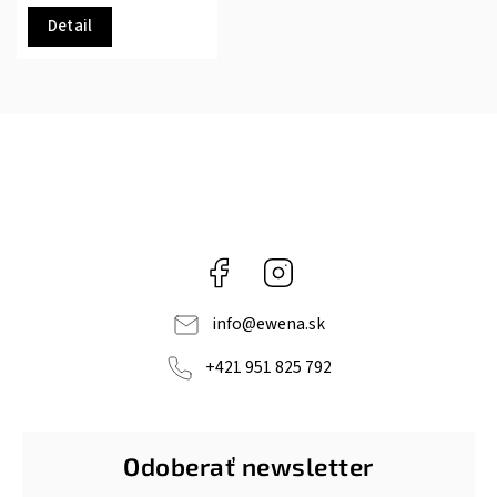
Detail
Facebook
Instagram
info
@
ewena.sk
+421 951 825 792
Odoberať newsletter