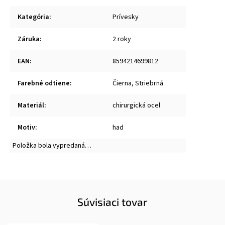
Kategória
:
Prívesky
Záruka
:
2 roky
EAN
:
8594214699812
Farebné odtiene
:
Čierna, Striebrná
Materiál
:
chirurgická ocel
Motiv
:
had
Položka bola vypredaná…
Súvisiaci tovar