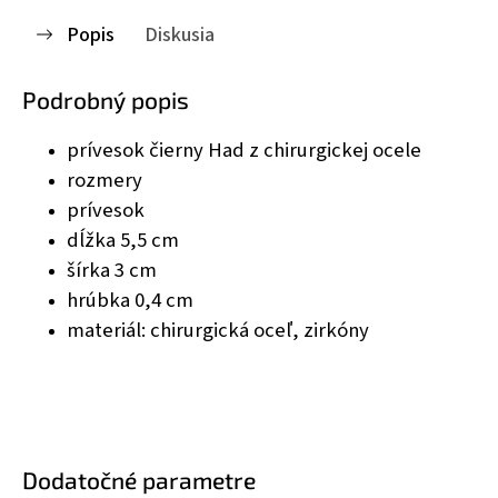
Popis
Diskusia
Podrobný popis
prívesok čierny Had z chirurgickej ocele
rozmery
prívesok
dĺžka 5,5 cm
šírka 3 cm
hrúbka 0,4 cm
materiál: chirurgická oceľ, zirkóny
Dodatočné parametre