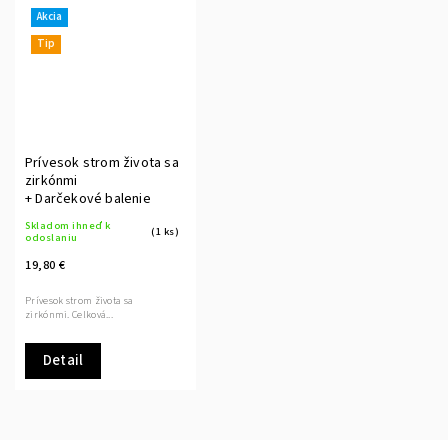
Akcia
Tip
Prívesok strom života sa
zirkónmi
+ Darčekové balenie
Skladom ihneď k
(1 ks)
odoslaniu
19,80 €
Prívesok strom života sa
zirkónmi. Celková...
Detail