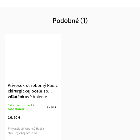
Podobné (1)
Prívesok strieborný Had z
chirurgickej ocele so
zirkónmi
+ Darčekové balenie
Skladom ihneď k
(2 ks)
odoslaniu
16,90 €
Prívesok strieborný Had z
chirurgickej ocele so...