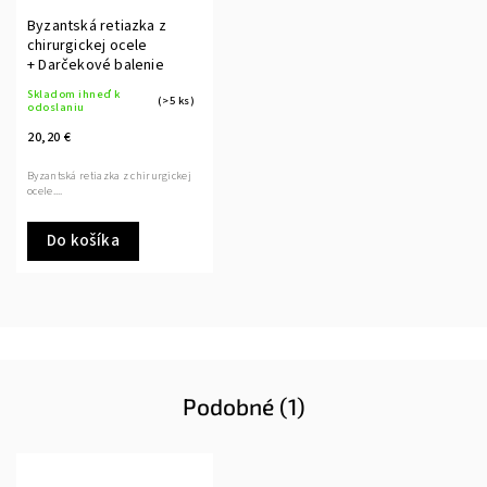
Byzantská retiazka z
chirurgickej ocele
+ Darčekové balenie
Skladom ihneď k
(>5 ks)
odoslaniu
20,20 €
Byzantská retiazka z chirurgickej
ocele....
Do košíka
Podobné (1)