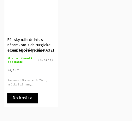
Pánsky náhrdelník s
náramkom z chirurgickej
ocele / grécky kľúč KA321
+ Darčekové balenie
Skladom ihneď k
(>5 sada)
odoslaniu
24,30 €
Rozmer dĺžka retiazok 55 cm,
hrúbka 3 x 6 mm,...
Do košíka