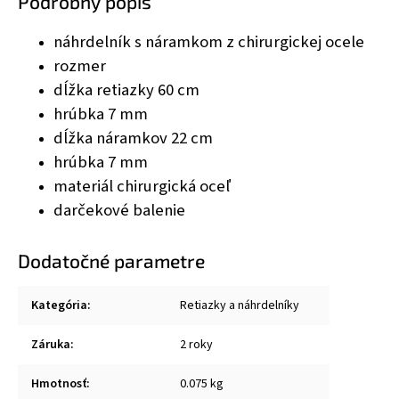
Podrobný popis
náhrdelník s náramkom z chirurgickej ocele
rozmer
dĺžka retiazky 60 cm
hrúbka 7 mm
dĺžka náramkov 22 cm
hrúbka 7 mm
materiál chirurgická oceľ
darčekové balenie
Dodatočné parametre
Kategória
:
Retiazky a náhrdelníky
Záruka
:
2 roky
Hmotnosť
:
0.075 kg