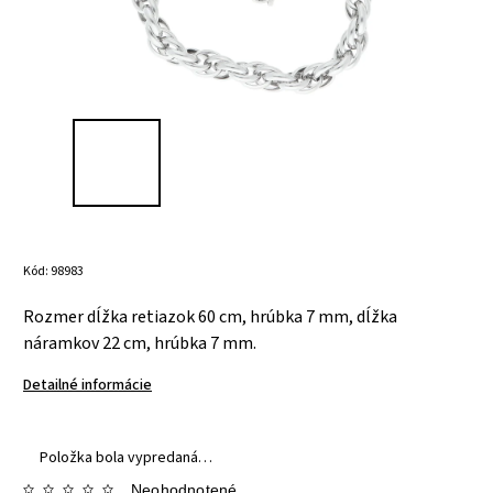
Kód:
98983
Rozmer
dĺžka retiazok 60 cm,
hrúbka 7 mm,
dĺžka
náramkov 22 cm,
hrúbka 7 mm.
Detailné informácie
Položka bola vypredaná…
Neohodnotené