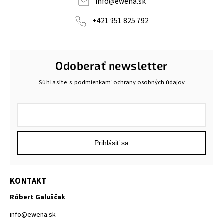
info
@
ewena.sk
+421 951 825 792
Odoberať newsletter
Súhlasíte s
podmienkami ochrany osobných údajov
Prihlásiť sa
KONTAKT
Róbert Galuščak
info
@
ewena.sk