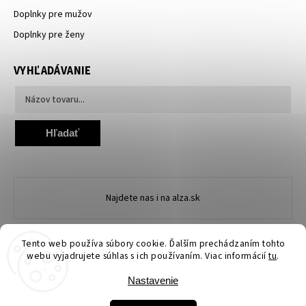
Doplnky pre mužov
Doplnky pre ženy
VYHĽADÁVANIE
Hľadať
Najdete nas i na alza.sk
Tento web používa súbory cookie. Ďalším prechádzaním tohto
webu vyjadrujete súhlas s ich používaním. Viac informácií
tu
.
Nastavenie
Copyright 2026
Ewena.sk
. Všetky práva vyhradené.
Upraviť nastavenie cookies