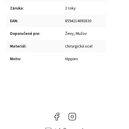
Záruka
:
2 roky
EAN
:
8594214692820
Doporučené pre
:
Ženy, Mužov
Materiál
:
chirurgická ocel
Motiv
:
Hippies
Facebook
Instagram