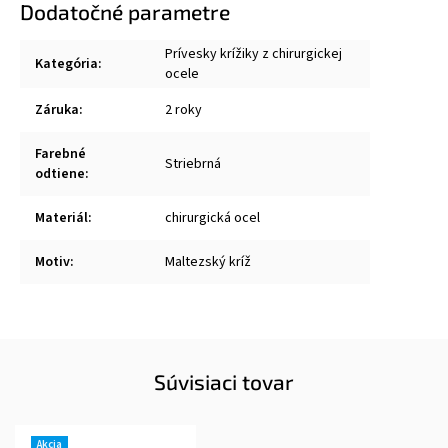
Dodatočné parametre
Prívesky krížiky z chirurgickej
Kategória
:
ocele
Záruka
:
2 roky
Farebné
Striebrná
odtiene
:
Materiál
:
chirurgická ocel
Motiv
:
Maltezský kríž
Súvisiaci tovar
Akcia