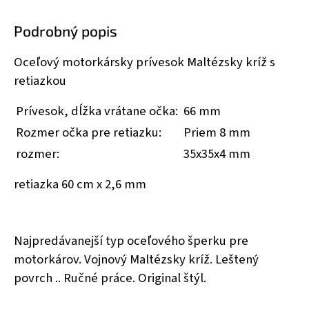
Podrobný popis
Oceľový motorkársky prívesok Maltézsky kríž s
retiazkou
Prívesok, dĺžka vrátane očka:
66 mm
Rozmer očka pre retiazku:
Priem 8 mm
rozmer:
35x35x4 mm
retiazka 60 cm x 2,6 mm
Najpredávanejší typ oceľového šperku pre
motorkárov. Vojnový Maltézsky kríž. Leštený
povrch .. Ručné práce. Original štýl.