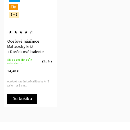
Tip
3 + 1
Oceľové náušnice
Maltézsky kríž
+ Darčekové balenie
Skladom ihneď k
(2 pár)
odoslaniu
14,40 €
oceľové náušnice Maltézsky kríž
priemer 1 cm...
Do košíka