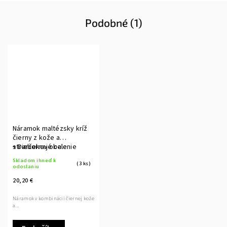
Podobné (1)
Náramok maltézsky kríž
čierny z kože a
striebornej ocele
+ Darčekové balenie
Skladom ihneď k
(3 ks)
odoslaniu
20,20 €
Náramok v kombinácii čiernej kože
a...