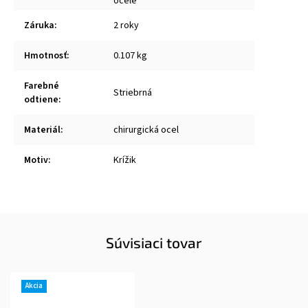
ocele
Záruka
:
2 roky
Hmotnosť
:
0.107 kg
Farebné
Striebrná
odtiene
:
Materiál
:
chirurgická ocel
Motiv
:
Krížik
Súvisiaci tovar
Akcia