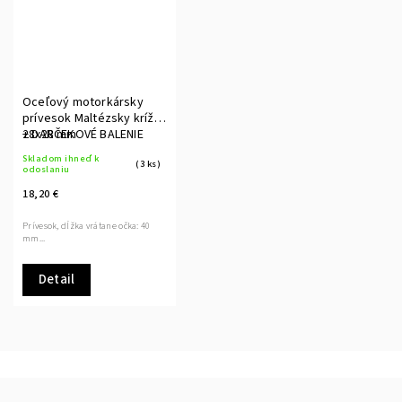
Oceľový motorkársky
prívesok Maltézsky kríž
28x28 mm
+ DARČEKOVÉ BALENIE
Skladom ihneď k
(3 ks)
odoslaniu
18,20 €
Prívesok, dĺžka vrátane očka: 40
mm...
Detail