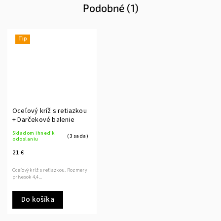
Podobné (1)
Tip
Oceľový kríž s retiazkou
+ Darčekové balenie
Skladom ihneď k
(3 sada)
odoslaniu
21 €
Oceľový kríž s retiazkou. Rozmery
prívesok 4,4...
Do košíka