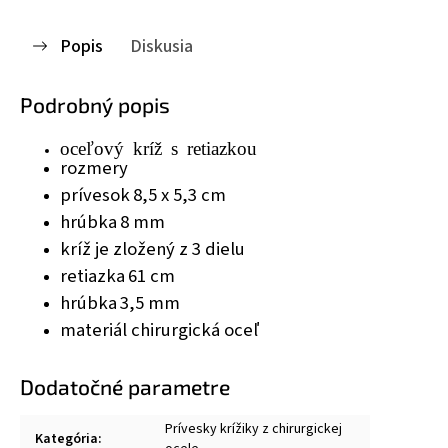
Popis
Diskusia
Podrobný popis
oceľový kríž s retiazkou
rozmery
prívesok
8,5 x 5,3 cm
hrúbka
8 mm
kríž je zložený z 3 dielu
retiazka
61 cm
hrúbka
3,5 mm
materiál chirurgická oceľ
Dodatočné parametre
Prívesky krížiky z chirurgickej
Kategória
: