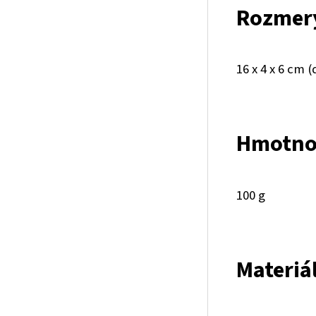
Rozmer
16 x 4 x 6 cm (
Hmotno
100 g
Materiá