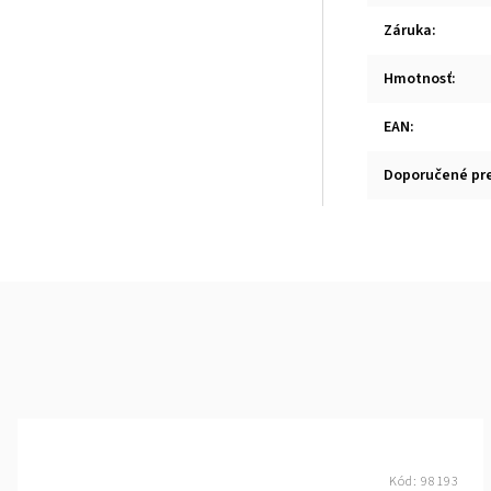
Záruka
:
Hmotnosť
:
EAN
:
Doporučené pr
Kód:
98193