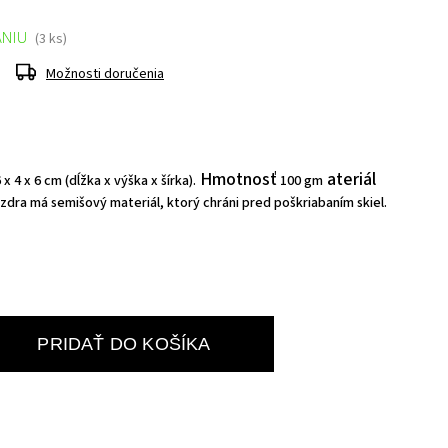
ANIU
(3 ks)
Možnosti doručenia
Hmotnosť
ateriál
 x 4 x 6 cm (dĺžka x výška x šírka).
100 gm
zdra má semišový materiál, ktorý chráni pred poškriabaním skiel.
PRIDAŤ DO KOŠÍKA