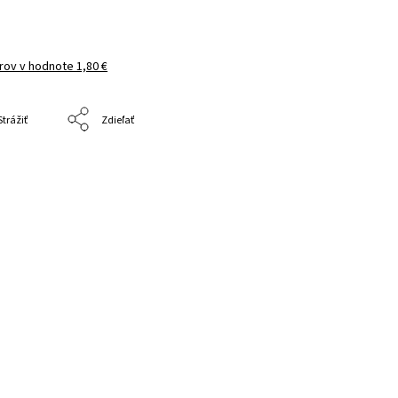
arov
v hodnote 1,80 €
Strážiť
Zdieľať