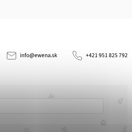
info
@
ewena.sk
+421 951 825 792