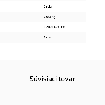
2 roky
0.095 kg
8594214696392
e
:
Ženy
Súvisiaci tovar