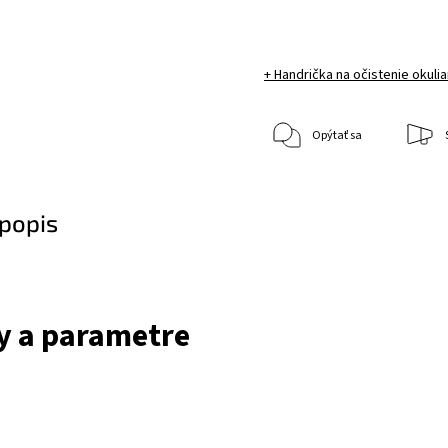
+ Handrička na očistenie okuli
Opýtať sa
popis
 a parametre