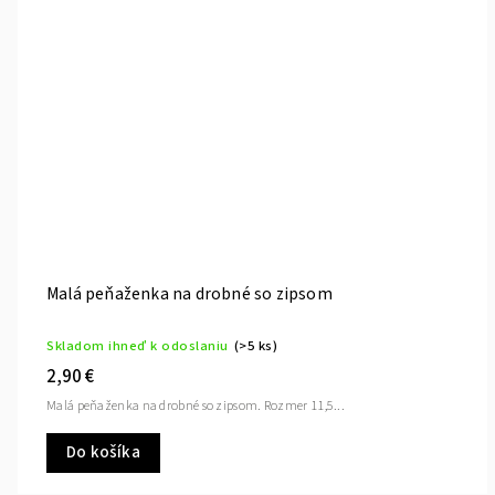
Malá peňaženka na drobné so zipsom
Skladom ihneď k odoslaniu
(>5 ks)
2,90 €
Malá peňaženka na drobné so zipsom. Rozmer 11,5...
Do košíka