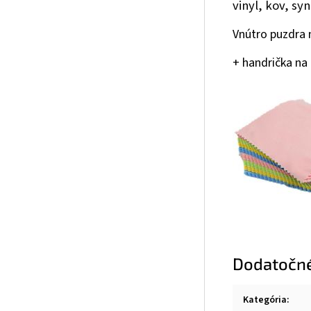
vinyl, kov, sy
Vnútro puzdra 
+ handrička na
Dodatočn
Kategória
: