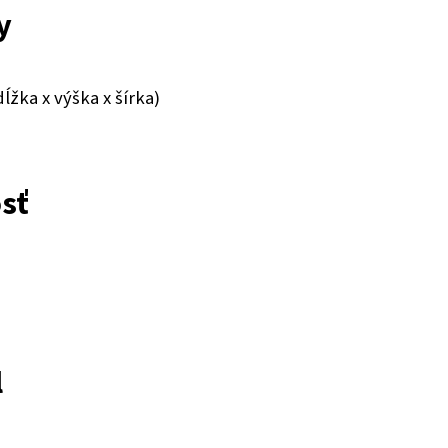
y
dĺžka x výška x šírka)
sť
l