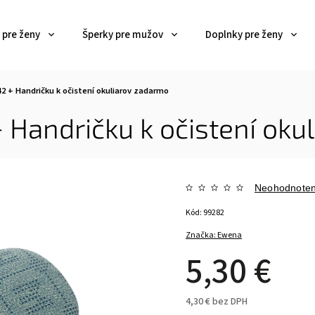
 pre ženy
Šperky pre mužov
Doplnky pre ženy
42
+ Handričku k očistení okuliarov zadarmo
+ Handričku k očistení oku
Neohodnote
Kód:
99282
Značka:
Ewena
5,30 €
4,30 € bez DPH