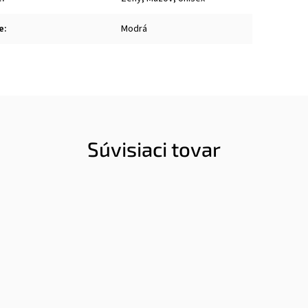
e
:
Modrá
Súvisiaci tovar