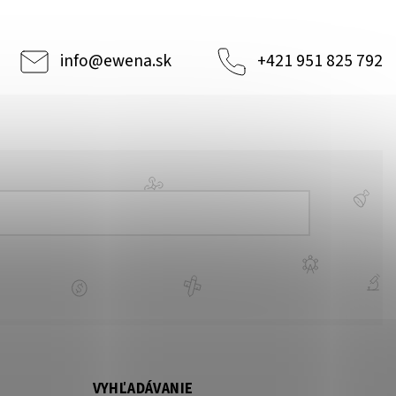
info
@
ewena.sk
+421 951 825 792
VYHĽADÁVANIE