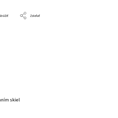
Strážiť
Zdieľať
aním skiel