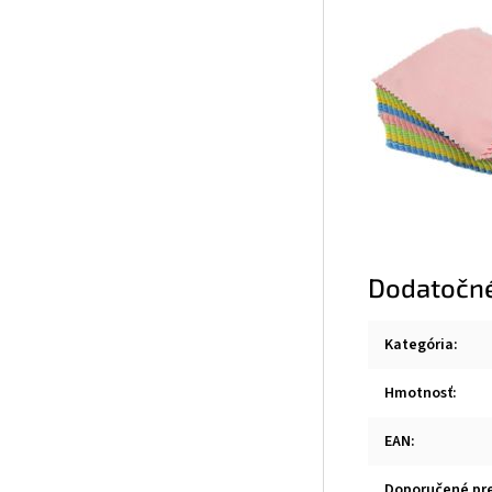
Dodatočn
Kategória
:
Hmotnosť
:
EAN
:
Doporučené pr