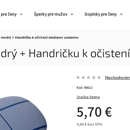
 pre ženy
Šperky pre mužov
Doplnky pre ženy
el modrý
+ Handričku k očistení okuliarov zadarmo
odrý
+ Handričku k očisten
Neohodnote
Kód:
98622
Značka:
Ewena
5,70 €
4,60 € bez DPH