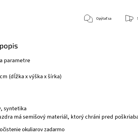
Opýtať sa
popis
a parametre
6 cm (dĺžka x výška x šírka)
v, syntetika
uzdra má semišový materiál, ktorý chráni pred poškriab
 očistenie okuliarov zadarmo