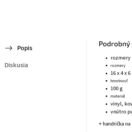
Podrobný 
Popis
rozmery 
Diskusia
rozmery
16 x 4 x 
hmotnosť
100 g
materiál
vinyl, ko
vnútro p
+ handrička na