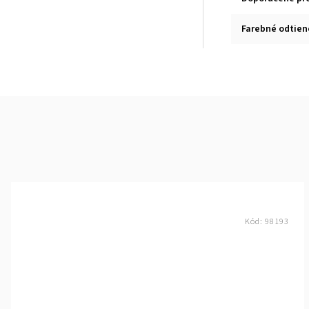
Farebné odtien
Kód:
98193