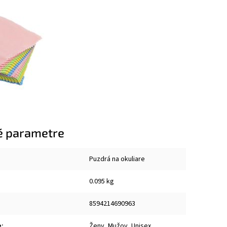
é parametre
Puzdrá na okuliare
0.095 kg
8594214690963
e
:
Ženy, Mužov, Unisex