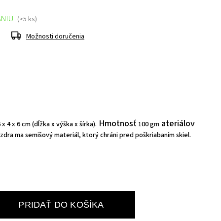
ANIU
(>5 ks)
Možnosti doručenia
Hmotnosť
ateriálov
 x 4 x 6 cm (dĺžka x výška x šírka).
100 gm
zdra ma semišový materiál, ktorý chráni pred poškriabaním skiel.
PRIDAŤ DO KOŠÍKA