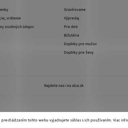
enky
Gravírovanie
ie, vrátenie
Výpredaj
ny osobných údajov
Pre deti
Bižutéria
Doplnky pre mužov
Doplnky pre ženy
Najdete nas i na alza.sk
Copyright 2026
Ewena.sk
. Všetky práva vyhradené.
 prechádzaním tohto webu vyjadrujete súhlas s ich používaním. Viac inf
Upraviť nastavenie cookies