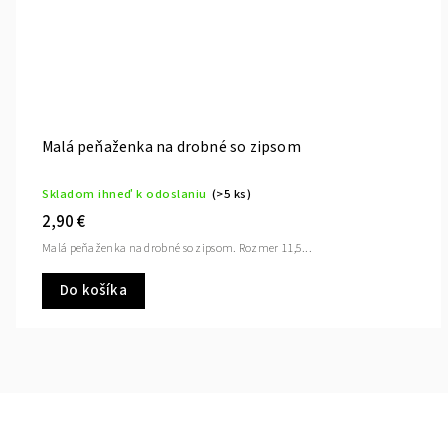
Malá peňaženka na drobné so zipsom
Skladom ihneď k odoslaniu
(>5 ks)
2,90 €
Malá peňaženka na drobné so zipsom. Rozmer 11,5...
Do košíka