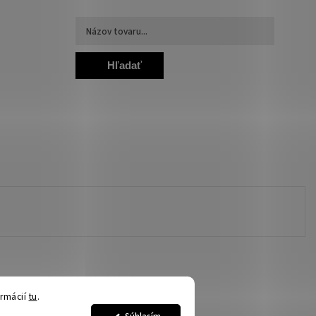
Hľadať
ormácií
tu
.