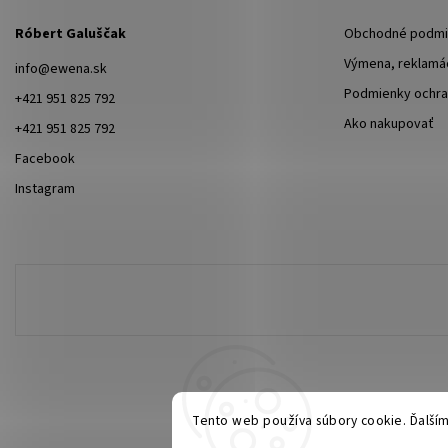
Róbert Galuščak
Obchodné podmi
Výmena, reklamác
info
@
ewena.sk
Podmienky ochra
+421 951 825 792
Ako nakupovať
+421 951 825 792
Facebook
Instagram
Tento web používa súbory cookie. Ďalším