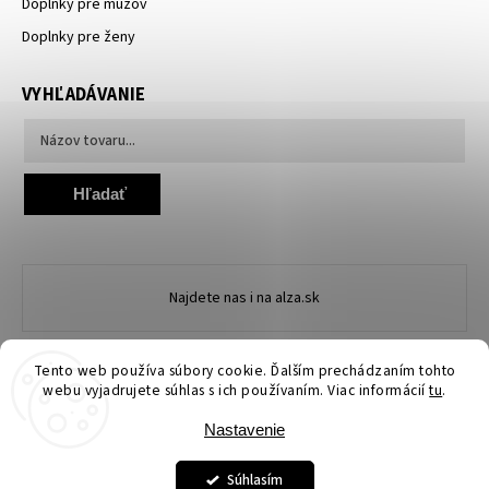
Doplnky pre mužov
Doplnky pre ženy
VYHĽADÁVANIE
Hľadať
Najdete nas i na alza.sk
Tento web používa súbory cookie. Ďalším prechádzaním tohto
webu vyjadrujete súhlas s ich používaním. Viac informácií
tu
.
Nastavenie
Copyright 2026
Ewena.sk
. Všetky práva vyhradené.
Upraviť nastavenie cookies
Súhlasím