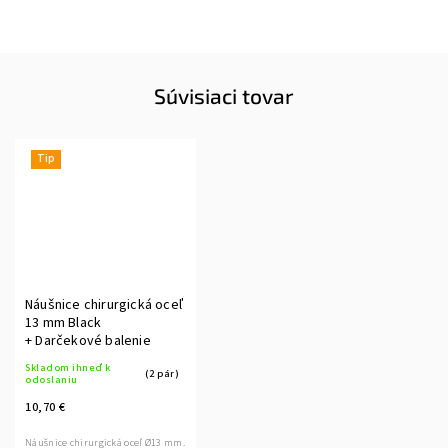
Súvisiaci tovar
Tip
Náušnice chirurgická oceľ
13 mm Black
+ Darčekové balenie
Skladom ihneď k
(2 pár)
odoslaniu
10,70 €
Náušnice chirurgická oceľ Ø13 mm.