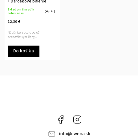
+ Darčekové balenie
Skladom ihneď k
(4 pár)
odoslaniu
12,30 €
Náušnice z ocele poteší
predovšetkým ženy,...
Do košíka
Facebook
Instagram
info
@
ewena.sk