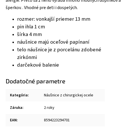
alergie. Preto sa z neho vyrába mnoho módnych doplnkov a
šperkov. . Vhodné pre deti i dospelých.
rozmer: vonkajší priemer 13 mm
pin ihla 1 cm
šírka 4 mm
náušnice majú oceľové papínaní
telo náušnice je z porcelánu zdobené
zirkónmi
darčekové balenie
Dodatočné parametre
Kategória
:
Náušnice z chirurgickej ocele
Záruka
:
2 roky
EAN
:
8594223294701