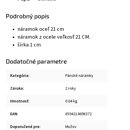
Podrobný popis
náramok oceľ 21 cm
náramok z ocele veľkosť 21 CM.
šírka 1 cm
Dodatočné parametre
Kategória
:
Pánské náramky
Záruka
:
2 roky
Hmotnosť
:
0.04 kg
EAN
:
8594214698372
Doporučené pre
:
Mužov