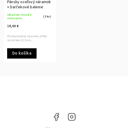
Pánsky oceľový náramok
+ Darčekové balenie
Skladom ihneď k
(3 ks)
odoslaniu
18,60 €
Pánsky oceľový náramok, dĺžka
náramkov 22,5 cm,...
Do košíka
Facebook
Instagram