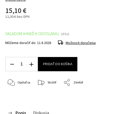
15,10 €
12,30 € bez DPH
SKLADOM IHNEĎ K ODOSLANIU
(4 ks)
Môžeme doručiť do:
11.8.2026
Možnosti doručenia
PRIDAŤ DO KOŠÍKA
Opýtať sa
Strážiť
Zdieľať
Popis
Diskusia