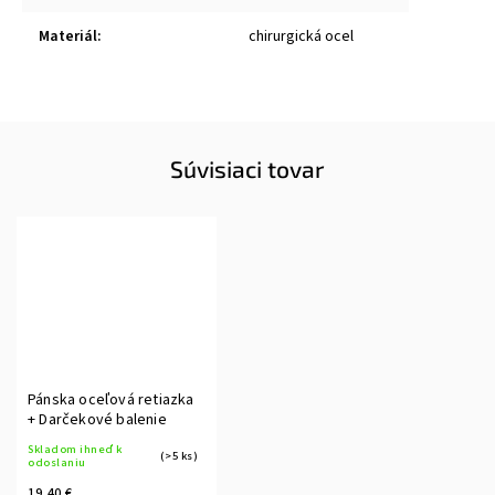
Materiál
:
chirurgická ocel
Súvisiaci tovar
Pánska oceľová retiazka
+ Darčekové balenie
Skladom ihneď k
(>5 ks)
odoslaniu
19,40 €