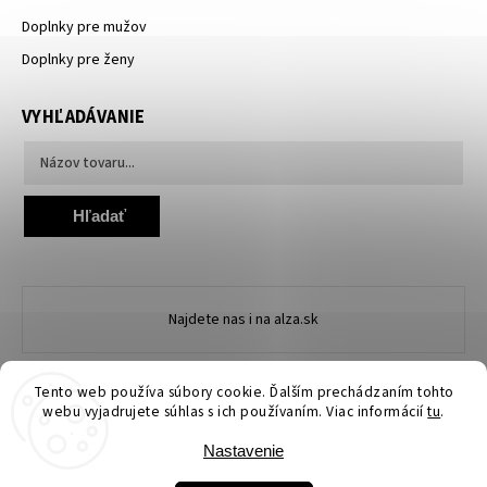
Doplnky pre mužov
Doplnky pre ženy
VYHĽADÁVANIE
Hľadať
Najdete nas i na alza.sk
Tento web používa súbory cookie. Ďalším prechádzaním tohto
webu vyjadrujete súhlas s ich používaním. Viac informácií
tu
.
Nastavenie
Copyright 2026
Ewena.sk
. Všetky práva vyhradené.