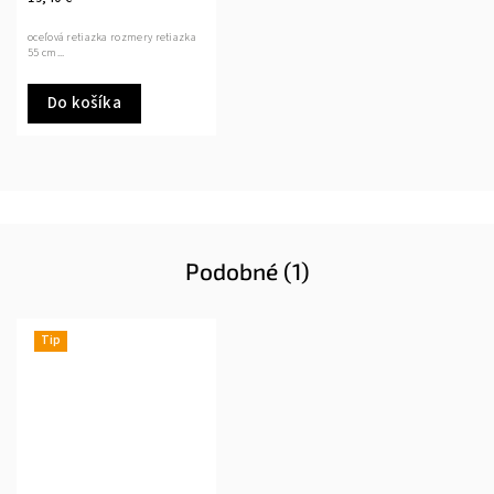
oceľová retiazka rozmery retiazka
55 cm...
Do košíka
Podobné (1)
Tip