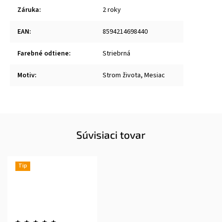
Záruka
:
2 roky
EAN
:
8594214698440
Farebné odtiene
:
Striebrná
Motiv
:
Strom života, Mesiac
Súvisiaci tovar
Tip