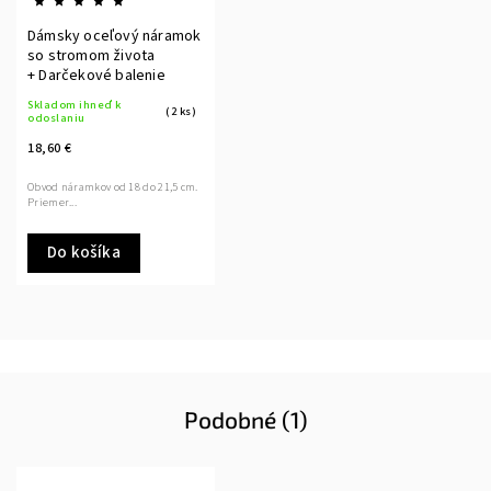
Dámsky oceľový náramok
so stromom života
+ Darčekové balenie
Skladom ihneď k
(2 ks)
odoslaniu
18,60 €
Obvod náramkov od 18 do 21,5 cm.
Priemer...
Do košíka
Podobné (1)