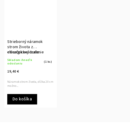
Strieborný náramok
strom života z
chirurgickej ocele
+ Darčekové balenie
Skladom ihneď k
(1 ks)
odoslaniu
19,40 €
Náramok strom života, dĺžka 20 cm
možno...
Do košíka