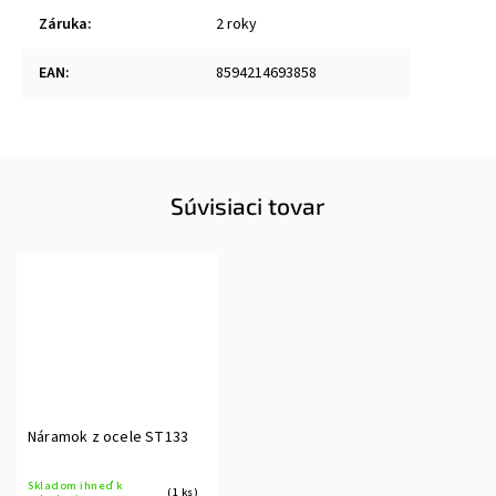
Záruka
:
2 roky
EAN
:
8594214693858
Súvisiaci tovar
Náramok z ocele ST133
Skladom ihneď k
(1 ks)