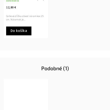
odoslaniu
12,80 €
Celková dĺžka obvod náramkov 25
cm. Náramok je...
Do košíka
Podobné (1)