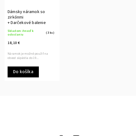
Dámsky náramok so
zirkónmi
+ Darčekové balenie
Skladom ihneď k
(3 ks)
odoslaniu
18,10 €
Náramok je možné použiť na
obvod zápästia do 19...
Do košíka