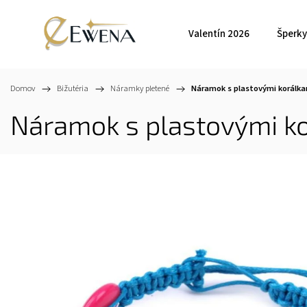
Valentín 2026
Šperky
Domov
/
Bižutéria
/
Náramky pletené
/
Náramok s plastovými korálk
Náramok s plastovými k