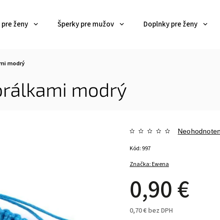
 pre ženy
Šperky pre mužov
Doplnky pre ženy
ami modrý
orálkami modrý
Neohodnote
Kód:
997
Značka:
Ewena
0,90 €
0,70 € bez DPH