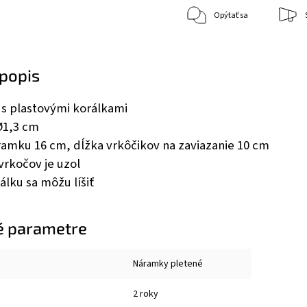
Opýtať sa
popis
s plastovými korálkami
Ø1,3 cm
ramku 16 cm, dĺžka vrkôčikov na zaviazanie 10 cm
vrkočov je uzol
álku sa môžu líšiť
é parametre
Náramky pletené
2 roky