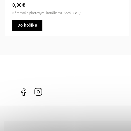
0,90 €
Náramok s plastovými korálkami. Korálik Ø1,3...
Do košíka
Facebook
Instagram