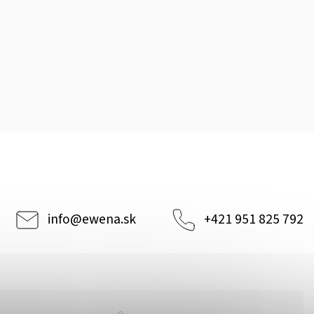
info
@
ewena.sk
+421 951 825 792