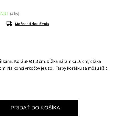
ANIU
(4 ks)
Možnosti doručenia
lkami. Korálik Ø1,3 cm. Dĺžka náramku 16 cm, dĺžka
cm. Na konci vrkočov je uzol. Farby korálku sa môžu líšiť.
PRIDAŤ DO KOŠÍKA