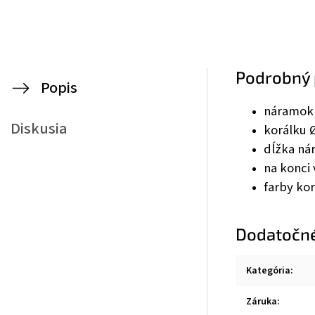
Podrobný 
Popis
náramok 
Diskusia
korálku 
dĺžka ná
na konci 
farby kor
Dodatočn
Kategória
:
Záruka
: