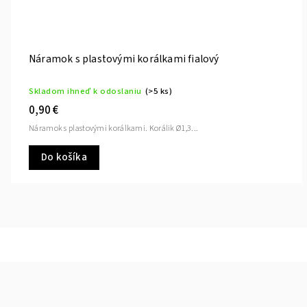
Náramok s plastovými korálkami fialový
Skladom ihneď k odoslaniu
(>5 ks)
0,90 €
Náramok s plastovými korálkami. Korálik Ø1,3...
Do košíka