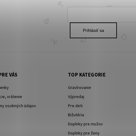
Prihlásiť sa
PRE VÁS
TOP KATEGORIE
enky
Gravírovanie
ie, vrátenie
Výpredaj
ny osobných údajov
Pre deti
Bižutéria
Doplnky pre mužov
Doplnky pre ženy