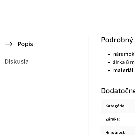
Podrobný 
Popis
náramok 
Diskusia
šírka 8 
materiál 
Dodatočn
Kategória
:
Záruka
:
Hmotnosť
: