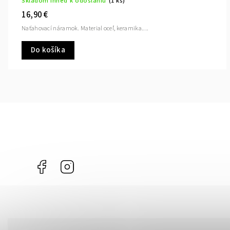
Skladom ihneď k odoslaniu
(1 ks)
16,90 €
Naťahovací náramok. Material oceľ, keramika....
Do košíka
Facebook
Instagram