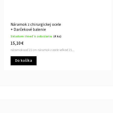
Náramok z chirurgickej ocele
+ Darčekové balenie
Skladom ihneď k odoslaniu
(4 ks)
15,10 €
náramok oceľ 21 cm náramok z ocele veľkosť 21...
Do košíka