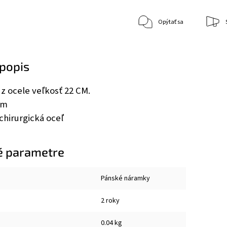
Opýtať sa
popis
z ocele veľkosť 22 CM.
mm
chirurgická oceľ
é parametre
Pánské náramky
2 roky
0.04 kg