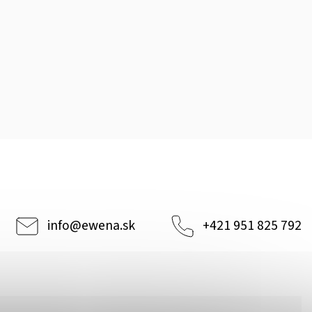
info
@
ewena.sk
+421 951 825 792